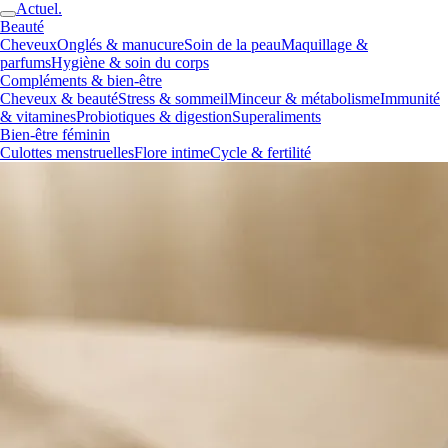
Actuel.
Beauté
Cheveux
Onglés & manucure
Soin de la peau
Maquillage &
parfums
Hygiène & soin du corps
Compléments & bien-être
Cheveux & beauté
Stress & sommeil
Minceur & métabolisme
Immunité
& vitamines
Probiotiques & digestion
Superaliments
Bien-être féminin
Culottes menstruelles
Flore intime
Cycle & fertilité