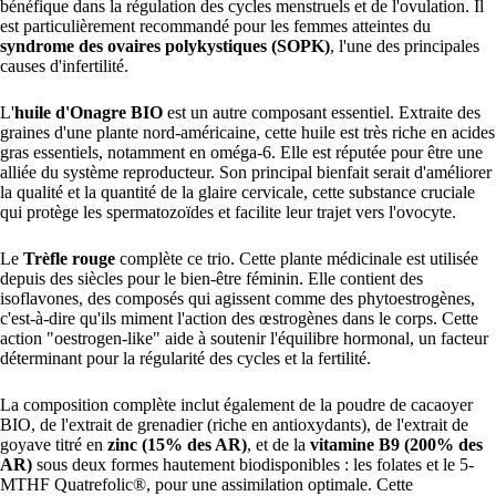
bénéfique dans la régulation des cycles menstruels et de l'ovulation. Il
est particulièrement recommandé pour les femmes atteintes du
syndrome des ovaires polykystiques (SOPK)
, l'une des principales
causes d'infertilité.
L'
huile d'Onagre BIO
est un autre composant essentiel. Extraite des
graines d'une plante nord-américaine, cette huile est très riche en acides
gras essentiels, notamment en oméga-6. Elle est réputée pour être une
alliée du système reproducteur. Son principal bienfait serait d'améliorer
la qualité et la quantité de la glaire cervicale, cette substance cruciale
qui protège les spermatozoïdes et facilite leur trajet vers l'ovocyte.
Le
Trèfle rouge
complète ce trio. Cette plante médicinale est utilisée
depuis des siècles pour le bien-être féminin. Elle contient des
isoflavones, des composés qui agissent comme des phytoestrogènes,
c'est-à-dire qu'ils miment l'action des œstrogènes dans le corps. Cette
action "oestrogen-like" aide à soutenir l'équilibre hormonal, un facteur
déterminant pour la régularité des cycles et la fertilité.
La composition complète inclut également de la poudre de cacaoyer
BIO, de l'extrait de grenadier (riche en antioxydants), de l'extrait de
goyave titré en
zinc (15% des AR)
, et de la
vitamine B9 (200% des
AR)
sous deux formes hautement biodisponibles : les folates et le 5-
MTHF Quatrefolic®, pour une assimilation optimale. Cette