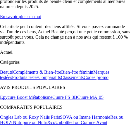
profondeur les produits de beauté clean et compléments alimentaires
naturels depuis 2025.
En savoir plus sur moi
Cet article peut contenir des liens affiliés. Si vous passez commande
via l'un de ces liens, Actuel Beauté perçoit une petite commission, sans
surcoût pour vous. Cela ne change rien à nos avis qui restent à 100 %
indépendants.
Actuel.
Catégories
Beauté
Compléments & Bien-être
Bien-être féminin
Marques
testées
Produits testés
Comparatifs
Classements
Codes promo
AVIS PRODUITS POPULAIRES
Epycure Boost Métabolisme
Cuure FS-3B
Cuure MA-05
COMPARATIFS POPULAIRES
Ongles Lab ou Roxy Nails Paris
SOVA ou Imane Harmonie
Rez ou
HOLY
Nutripure ou Nutri&co
Unbottled ou Comme Avant