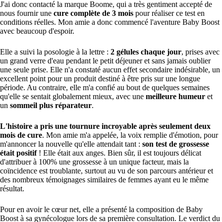
J'ai donc contacté la marque Boome, qui a très gentiment accepté de
nous fournir une
cure complète de 3 mois
pour réaliser ce test en
conditions réelles. Mon amie a donc commencé l'aventure Baby Boost
avec beaucoup d'espoir.
Elle a suivi la posologie à la lettre :
2 gélules chaque jour
, prises avec
un grand verre d'eau pendant le petit déjeuner et sans jamais oublier
une seule prise. Elle n'a constaté aucun effet secondaire indésirable, un
excellent point pour un produit destiné à être pris sur une longue
période. Au contraire, elle m'a confié au bout de quelques semaines
qu'elle se sentait globalement mieux, avec une
meilleure humeur
et
un
sommeil plus réparateur
.
L'histoire a pris une tournure incroyable après seulement deux
mois de cure
. Mon amie m'a appelée, la voix remplie d'émotion, pour
m'annoncer la nouvelle qu'elle attendait tant :
son test de grossesse
était positif
! Elle était aux anges. Bien sûr, il est toujours délicat
d'attribuer à 100% une grossesse à un unique facteur, mais la
coïncidence est troublante, surtout au vu de son parcours antérieur et
des nombreux témoignages similaires de femmes ayant eu le même
résultat.
Pour en avoir le cœur net, elle a présenté la composition de Baby
Boost à sa gynécologue lors de sa première consultation. Le verdict du