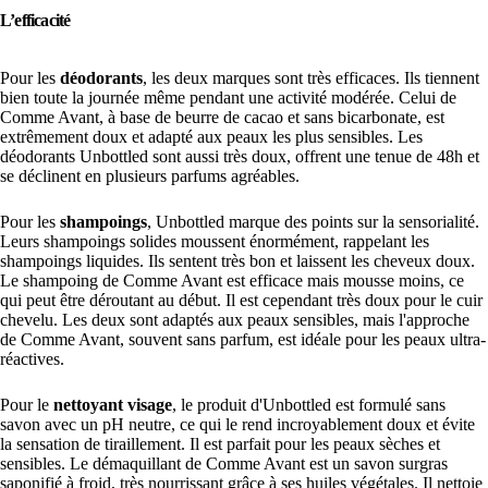
L’efficacité
Pour les
déodorants
, les deux marques sont très efficaces. Ils tiennent
bien toute la journée même pendant une activité modérée. Celui de
Comme Avant, à base de beurre de cacao et sans bicarbonate, est
extrêmement doux et adapté aux peaux les plus sensibles. Les
déodorants Unbottled sont aussi très doux, offrent une tenue de 48h et
se déclinent en plusieurs parfums agréables.
Pour les
shampoings
, Unbottled marque des points sur la sensorialité.
Leurs shampoings solides moussent énormément, rappelant les
shampoings liquides. Ils sentent très bon et laissent les cheveux doux.
Le shampoing de Comme Avant est efficace mais mousse moins, ce
qui peut être déroutant au début. Il est cependant très doux pour le cuir
chevelu. Les deux sont adaptés aux peaux sensibles, mais l'approche
de Comme Avant, souvent sans parfum, est idéale pour les peaux ultra-
réactives.
Pour le
nettoyant visage
, le produit d'Unbottled est formulé sans
savon avec un pH neutre, ce qui le rend incroyablement doux et évite
la sensation de tiraillement. Il est parfait pour les peaux sèches et
sensibles. Le démaquillant de Comme Avant est un savon surgras
saponifié à froid, très nourrissant grâce à ses huiles végétales. Il nettoie