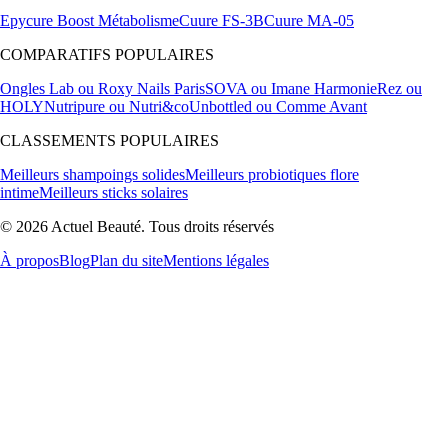
Epycure Boost Métabolisme
Cuure FS-3B
Cuure MA-05
COMPARATIFS POPULAIRES
Ongles Lab ou Roxy Nails Paris
SOVA ou Imane Harmonie
Rez ou
HOLY
Nutripure ou Nutri&co
Unbottled ou Comme Avant
CLASSEMENTS POPULAIRES
Meilleurs shampoings solides
Meilleurs probiotiques flore
intime
Meilleurs sticks solaires
© 2026 Actuel Beauté. Tous droits réservés
À propos
Blog
Plan du site
Mentions légales