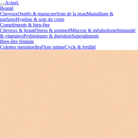
Actuel.
Beauté
Cheveux
Onglés & manucure
Soin de la peau
Maquillage &
parfums
Hygiène & soin du corps
Compléments & bien-être
Cheveux & beauté
Stress & sommeil
Minceur & métabolisme
Immunité
& vitamines
Probiotiques & digestion
Superaliments
Bien-être féminin
Culottes menstruelles
Flore intime
Cycle & fertilité