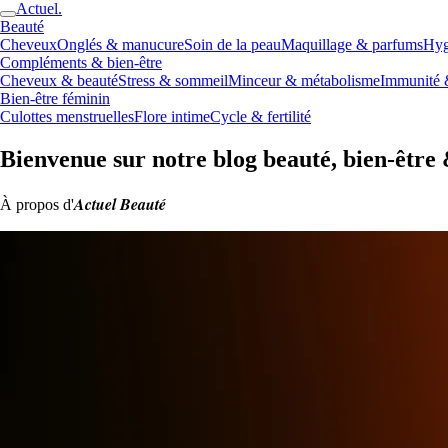
Actuel.
Beauté
Cheveux
Onglés & manucure
Soin de la peau
Maquillage & parfums
Hyg
Compléments & bien-être
Cheveux & beauté
Stress & sommeil
Minceur & métabolisme
Immunité 
Bien-être féminin
Culottes menstruelles
Flore intime
Cycle & fertilité
Bienvenue sur notre blog beauté, bien-être 
Actuel Beauté
À propos d'