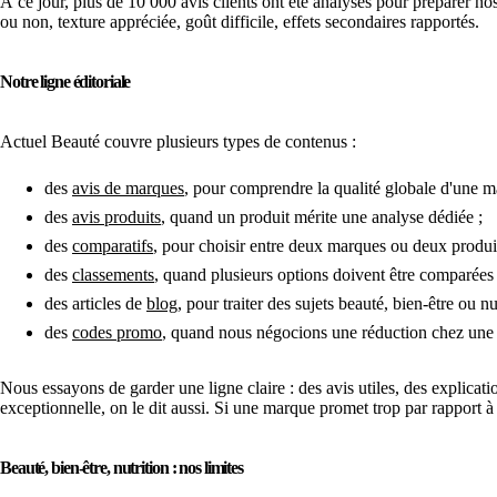
À ce jour, plus de 10 000 avis clients ont été analysés pour préparer nos
ou non, texture appréciée, goût difficile, effets secondaires rapportés.
Notre ligne éditoriale
Actuel Beauté couvre plusieurs types de contenus :
des
avis de marques
, pour comprendre la qualité globale d'une m
des
avis produits
, quand un produit mérite une analyse dédiée ;
des
comparatifs
, pour choisir entre deux marques ou deux produi
des
classements
, quand plusieurs options doivent être comparées 
des articles de
blog
, pour traiter des sujets beauté, bien-être ou nu
des
codes promo
, quand nous négocions une réduction chez une 
Nous essayons de garder une ligne claire : des avis utiles, des explicati
exceptionnelle, on le dit aussi. Si une marque promet trop par rapport à c
Beauté, bien-être, nutrition : nos limites