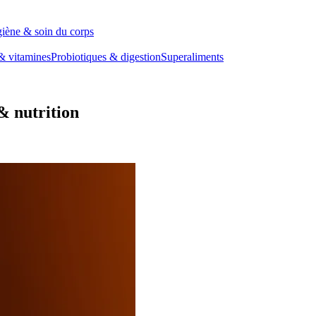
iène & soin du corps
& vitamines
Probiotiques & digestion
Superaliments
& nutrition