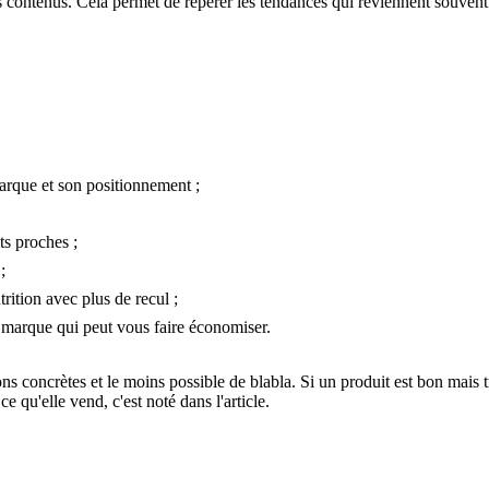
 contenus. Cela permet de repérer les tendances qui reviennent souvent : 
arque et son positionnement ;
ts proches ;
;
trition avec plus de recul ;
marque qui peut vous faire économiser.
ons concrètes et le moins possible de blabla. Si un produit est bon mais t
e qu'elle vend, c'est noté dans l'article.