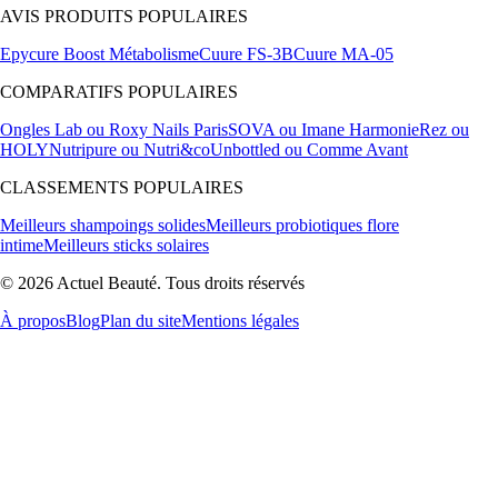
AVIS PRODUITS POPULAIRES
Epycure Boost Métabolisme
Cuure FS-3B
Cuure MA-05
COMPARATIFS POPULAIRES
Ongles Lab ou Roxy Nails Paris
SOVA ou Imane Harmonie
Rez ou
HOLY
Nutripure ou Nutri&co
Unbottled ou Comme Avant
CLASSEMENTS POPULAIRES
Meilleurs shampoings solides
Meilleurs probiotiques flore
intime
Meilleurs sticks solaires
© 2026 Actuel Beauté. Tous droits réservés
À propos
Blog
Plan du site
Mentions légales