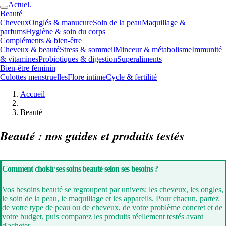
Actuel.
Beauté
Cheveux
Onglés & manucure
Soin de la peau
Maquillage &
parfums
Hygiène & soin du corps
Compléments & bien-être
Cheveux & beauté
Stress & sommeil
Minceur & métabolisme
Immunité
& vitamines
Probiotiques & digestion
Superaliments
Bien-être féminin
Culottes menstruelles
Flore intime
Cycle & fertilité
Accueil
Beauté
Beauté : nos guides et produits testés
Comment choisir ses soins beauté selon ses besoins ?
Vos besoins beauté se regroupent par univers: les cheveux, les ongles,
le soin de la peau, le maquillage et les appareils. Pour chacun, partez
de votre type de peau ou de cheveux, de votre problème concret et de
votre budget, puis comparez les produits réellement testés avant
d'acheter.