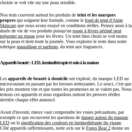
choisie se voit vite sur une peau sensible.
Nos tests couvrent surtout les produits de
teint et les marques
propres
qui soignent leur formule, comme le
fond de teint d'Aime
Skincare
que nous avons essayé en conditions réelles. Pensez aussi à la
durée de vie de vos produits puisqu'un
rouge à lèvres périmé peut
présenter un risque
pour les lèvres. Un teint bien choisi se voit moins
sur la peau et tient toute la journée. Vous explorez le reste dans notre
rubrique
maquillage et parfums
, du teint aux fragrances.
Appareils beauté : LED, luminothérapie et soin à la maison
Les
appareils de beauté à domicile
ont explosé, du masque LED au
microcourant en passant par les brosses nettoyantes. Le souci, c'est que
les prix montent vite et que toutes les promesses ne se valent pas. Nous
testons ces appareils et nous regardons surtout les preuves réelles
derrière chaque effet annoncé.
Avant d'investir, mieux vaut comprendre les vraies précautions, par
exemple ce que recouvrent les questions de
danger autour du masque
LED
ou la
signification des couleurs en luminothérapie du visage
.
Côté appareils raffermissants, notre avis sur le
Foreo Bear 2
donne un