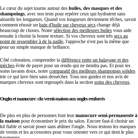
Le cœur du sujet tourne autour des
huiles, des masques et des
shampoings
, avec nos tests pour repérer ceux qui hydratent sans
alourdir les longueurs. Quand vos longueurs deviennent rêches, savoir
comment réussir un
bain d'huile sur cheveux secs
change déjà
beaucoup de choses. Notre
sélection des meilleures huiles
vous aide
ensuite à choisir la bonne texture. Si vos cheveux sont très
secs au
point de ressembler à de la paille
, l'approche n'est pas la même que
pour un simple manque de brillance.
Côté coloration, comprendre la
différence entre un balayage et des
mèches
évite de payer pour un rendu qui ne tiendra pas. Et pour les
soins lavants doux, notre
comparatif des meilleurs shampoings solides
trie ce qui lave bien sans dessécher. Tous nos guides et nos avis de
marques cheveux sont regroupés dans la section
soins des cheveux
.
Ongles et manucure : du vernis maison aux ongles renforcés
De plus en plus de personnes font leur
manucure semi-permanente à
la maison
pour économiser le prix du salon. Encore faut-il choisir un
kit fiable et savoir poser sans abîmer l'ongle. Nous testons les marques
de vernis et les accessoires pour vous orienter vers ce qui tient le plus
longtemps.