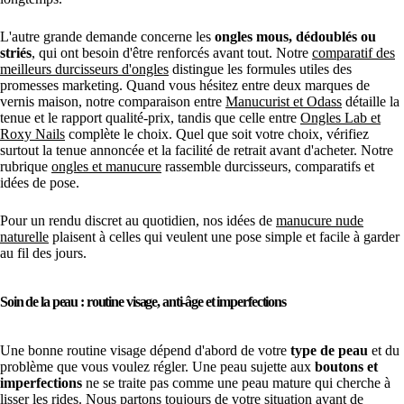
L'autre grande demande concerne les
ongles mous, dédoublés ou
striés
, qui ont besoin d'être renforcés avant tout. Notre
comparatif des
meilleurs durcisseurs d'ongles
distingue les formules utiles des
promesses marketing. Quand vous hésitez entre deux marques de
vernis maison, notre comparaison entre
Manucurist et Odass
détaille la
tenue et le rapport qualité-prix, tandis que celle entre
Ongles Lab et
Roxy Nails
complète le choix. Quel que soit votre choix, vérifiez
surtout la tenue annoncée et la facilité de retrait avant d'acheter. Notre
rubrique
ongles et manucure
rassemble durcisseurs, comparatifs et
idées de pose.
Pour un rendu discret au quotidien, nos idées de
manucure nude
naturelle
plaisent à celles qui veulent une pose simple et facile à garder
au fil des jours.
Soin de la peau : routine visage, anti-âge et imperfections
Une bonne routine visage dépend d'abord de votre
type de peau
et du
problème que vous voulez régler. Une peau sujette aux
boutons et
imperfections
ne se traite pas comme une peau mature qui cherche à
lisser les rides. Nous partons toujours de votre situation avant de