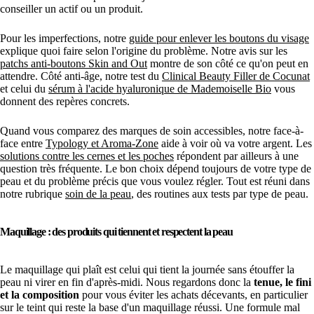
conseiller un actif ou un produit.
Pour les imperfections, notre
guide pour enlever les boutons du visage
explique quoi faire selon l'origine du problème. Notre avis sur les
patchs anti-boutons Skin and Out
montre de son côté ce qu'on peut en
attendre. Côté anti-âge, notre test du
Clinical Beauty Filler de Cocunat
et celui du
sérum à l'acide hyaluronique de Mademoiselle Bio
vous
donnent des repères concrets.
Quand vous comparez des marques de soin accessibles, notre face-à-
face entre
Typology et Aroma-Zone
aide à voir où va votre argent. Les
solutions contre les cernes et les poches
répondent par ailleurs à une
question très fréquente. Le bon choix dépend toujours de votre type de
peau et du problème précis que vous voulez régler. Tout est réuni dans
notre rubrique
soin de la peau
, des routines aux tests par type de peau.
Maquillage : des produits qui tiennent et respectent la peau
Le maquillage qui plaît est celui qui tient la journée sans étouffer la
peau ni virer en fin d'après-midi. Nous regardons donc la
tenue, le fini
et la composition
pour vous éviter les achats décevants, en particulier
sur le teint qui reste la base d'un maquillage réussi. Une formule mal