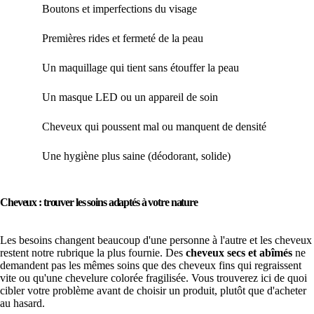
Boutons et imperfections du visage
Notr
Premières rides et fermeté de la peau
Typo
Un maquillage qui tient sans étouffer la peau
Notr
Un masque LED ou un appareil de soin
Masq
Cheveux qui poussent mal ou manquent de densité
Notr
Une hygiène plus saine (déodorant, solide)
Notr
Cheveux : trouver les soins adaptés à votre nature
Les besoins changent beaucoup d'une personne à l'autre et les cheveux
restent notre rubrique la plus fournie. Des
cheveux secs et abîmés
ne
demandent pas les mêmes soins que des cheveux fins qui regraissent
vite ou qu'une chevelure colorée fragilisée. Vous trouverez ici de quoi
cibler votre problème avant de choisir un produit, plutôt que d'acheter
au hasard.