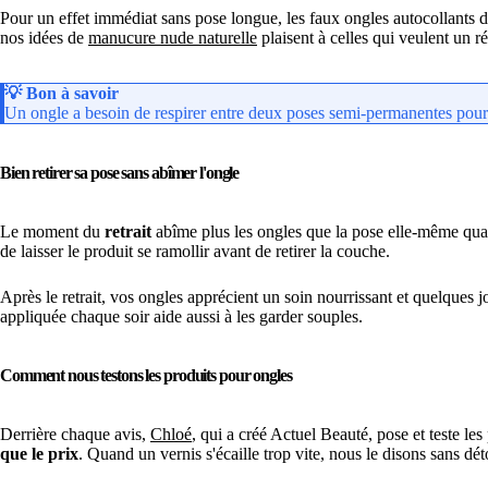
Pour un effet immédiat sans pose longue, les faux ongles autocollants d
nos idées de
manucure nude naturelle
plaisent à celles qui veulent un rés
💡
Bon à savoir
Un ongle a besoin de respirer entre deux poses semi-permanentes pour 
Bien retirer sa pose sans abîmer l'ongle
Le moment du
retrait
abîme plus les ongles que la pose elle-même quand
de laisser le produit se ramollir avant de retirer la couche.
Après le retrait, vos ongles apprécient un soin nourrissant et quelques 
appliquée chaque soir aide aussi à les garder souples.
Comment nous testons les produits pour ongles
Derrière chaque avis,
Chloé
, qui a créé Actuel Beauté, pose et teste le
que le prix
. Quand un vernis s'écaille trop vite, nous le disons sans dét