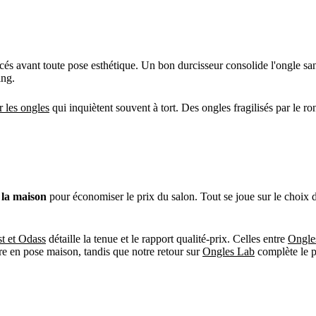
rcés avant toute pose esthétique. Un bon durcisseur consolide l'ongle 
ing.
r les ongles
qui inquiètent souvent à tort. Des ongles fragilisés par le r
la maison
pour économiser le prix du salon. Tout se joue sur le choix d'
t et Odass
détaille la tenue et le rapport qualité-prix. Celles entre
Ongle
re en pose maison, tandis que notre retour sur
Ongles Lab
complète le p