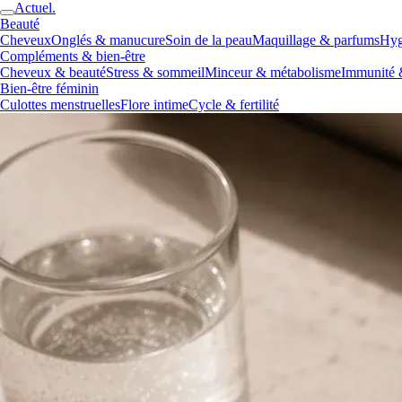
Actuel.
Beauté
Cheveux
Onglés & manucure
Soin de la peau
Maquillage & parfums
Hyg
Compléments & bien-être
Cheveux & beauté
Stress & sommeil
Minceur & métabolisme
Immunité 
Bien-être féminin
Culottes menstruelles
Flore intime
Cycle & fertilité