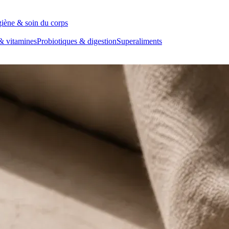
iène & soin du corps
& vitamines
Probiotiques & digestion
Superaliments