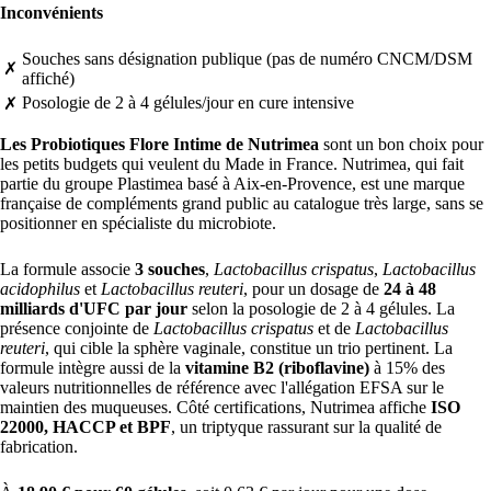
Inconvénients
Souches sans désignation publique (pas de numéro CNCM/DSM
✗
affiché)
Posologie de 2 à 4 gélules/jour en cure intensive
✗
Les Probiotiques Flore Intime de Nutrimea
sont un bon choix pour
les petits budgets qui veulent du Made in France. Nutrimea, qui fait
partie du groupe Plastimea basé à Aix-en-Provence, est une marque
française de compléments grand public au catalogue très large, sans se
positionner en spécialiste du microbiote.
La formule associe
3 souches
,
Lactobacillus crispatus
,
Lactobacillus
acidophilus
et
Lactobacillus reuteri
, pour un dosage de
24 à 48
milliards d'UFC par jour
selon la posologie de 2 à 4 gélules. La
présence conjointe de
Lactobacillus crispatus
et de
Lactobacillus
reuteri
, qui cible la sphère vaginale, constitue un trio pertinent. La
formule intègre aussi de la
vitamine B2 (riboflavine)
à 15% des
valeurs nutritionnelles de référence avec l'allégation EFSA sur le
maintien des muqueuses. Côté certifications, Nutrimea affiche
ISO
22000, HACCP et BPF
, un triptyque rassurant sur la qualité de
fabrication.