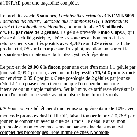
à l'INRAE pour une traçabilité complète.
Le produit associe
5 souches
,
Lactobacillus crispatus
CNCM I-5095
,
Lactobacillus reuteri
,
Lactobacillus rhamnosus
GG,
Lactobacillus
casei
et
Lactobacillus acidophilus
, pour un total de
25 milliards
d'UFC par dose de 2 gélules
. La gélule brevetée
Embo Caps®
, qui
résiste à l'acidité gastrique, libère les souches au bon endroit. Les
retours clients sont très positifs avec
4,78/5 sur 129 avis
sur la fiche
produit et 4,7/5 sur la marque sur Trustpilot, mentionnant surtout la
disparition des irritations et la fin des cystites à répétition.
Le prix est de
29,90 € le flacon
pour une cure d'un mois à 1 gélule par
jour, soit 0,99 € par jour, avec un tarif dégressif à
76,24 € pour 3 mois
soit environ 0,85 € par jour. Cette posologie de 2 gélules par jour se
réduit à 1 en phase d'entretien selon que l'on cherche une cure
intensive ou un simple maintien. Seule limite, ce tarif reste élevé sur la
cure d'un mois prise seule, avant remise et hors format 3 mois.
👉 Vous pouvez bénéficier d'une remise supplémentaire de 10% avec
mon code promo exclusif CHLOE, faisant tomber le prix à 0,76 € par
jour en le combinant avec la cure de 3 mois. Je détaille aussi mon
protocole et mon expérience semaine par semaine dans
mon test
complet des probiotiques Flore Intime de chez Noobiotik
.