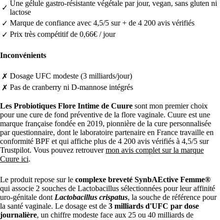
Une gélule gastro-résistante végétale par jour, vegan, sans gluten ni
✓
lactose
Marque de confiance avec 4,5/5 sur + de 4 200 avis vérifiés
✓
Prix très compétitif de 0,66€ / jour
✓
Inconvénients
Dosage UFC modeste (3 milliards/jour)
✗
Pas de cranberry ni D-mannose intégrés
✗
Les Probiotiques Flore Intime de Cuure
sont mon premier choix
pour une cure de fond préventive de la flore vaginale. Cuure est une
marque française fondée en 2019, pionnière de la cure personnalisée
par questionnaire, dont le laboratoire partenaire en France travaille en
conformité BPF et qui affiche plus de 4 200 avis vérifiés à 4,5/5 sur
Trustpilot. Vous pouvez retrouver
mon avis complet sur la marque
Cuure ici
.
Le produit repose sur le
complexe breveté SynbAEctive Femme®
qui associe 2 souches de Lactobacillus sélectionnées pour leur affinité
uro-génitale dont
Lactobacillus crispatus
, la souche de référence pour
la santé vaginale. Le dosage est de
3 milliards d'UFC par dose
journalière
, un chiffre modeste face aux 25 ou 40 milliards de