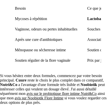
Besoin
Ce que je regar
Mycoses à répétition
Lactobacilles
Vaginose, odeurs ou pertes inhabituelles
Souches liées 
Après une cure d'antibiotiques
Association de
Ménopause ou sécheresse intime
Soutien des muq
Soutien régulier de la flore vaginale
Prix par jour, 
Si vous hésitez entre deux formules, commencez par votre besoin
principal.
Cuure
reste le choix le plus complet dans ce comparatif,
Nutri&Co
a l'avantage d'une formule très lisible et
Noobiotik
peut
intéresser celles qui veulent un dosage élevé. J'ai aussi détaillé
séparément mon
avis sur le probiotique flore intime Nutri&Co
ainsi
que mon
avis sur Noobiotik Flore Intime
si vous voulez regarder ces
deux options de plus près.