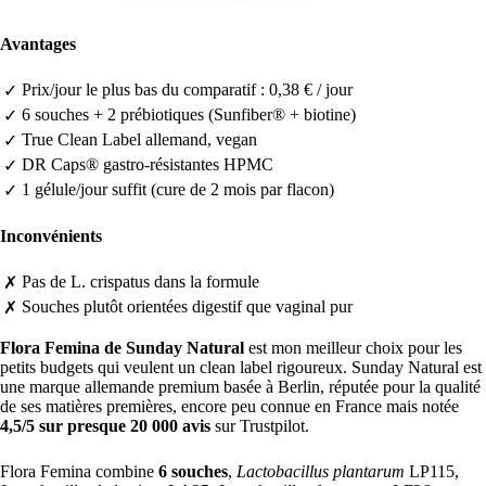
Avantages
Prix/jour le plus bas du comparatif : 0,38 € / jour
✓
6 souches + 2 prébiotiques (Sunfiber® + biotine)
✓
True Clean Label allemand, vegan
✓
DR Caps® gastro-résistantes HPMC
✓
1 gélule/jour suffit (cure de 2 mois par flacon)
✓
Inconvénients
Pas de L. crispatus dans la formule
✗
Souches plutôt orientées digestif que vaginal pur
✗
Flora Femina de Sunday Natural
est mon meilleur choix pour les
petits budgets qui veulent un clean label rigoureux. Sunday Natural est
une marque allemande premium basée à Berlin, réputée pour la qualité
de ses matières premières, encore peu connue en France mais notée
4,5/5 sur presque 20 000 avis
sur Trustpilot.
Flora Femina combine
6 souches
,
Lactobacillus plantarum
LP115,