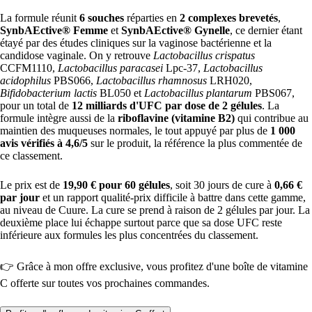
La formule réunit
6 souches
réparties en
2 complexes brevetés
,
SynbAEctive® Femme
et
SynbAEctive® Gynelle
, ce dernier étant
étayé par des études cliniques sur la vaginose bactérienne et la
candidose vaginale. On y retrouve
Lactobacillus crispatus
CCFM1110,
Lactobacillus paracasei
Lpc-37,
Lactobacillus
acidophilus
PBS066,
Lactobacillus rhamnosus
LRH020,
Bifidobacterium lactis
BL050 et
Lactobacillus plantarum
PBS067,
pour un total de
12 milliards d'UFC par dose de 2 gélules
. La
formule intègre aussi de la
riboflavine (vitamine B2)
qui contribue au
maintien des muqueuses normales, le tout appuyé par plus de
1 000
avis vérifiés à 4,6/5
sur le produit, la référence la plus commentée de
ce classement.
Le prix est de
19,90 € pour 60 gélules
, soit 30 jours de cure à
0,66 €
par jour
et un rapport qualité-prix difficile à battre dans cette gamme,
au niveau de Cuure. La cure se prend à raison de 2 gélules par jour. La
deuxième place lui échappe surtout parce que sa dose UFC reste
inférieure aux formules les plus concentrées du classement.
👉 Grâce à mon offre exclusive, vous profitez d'une boîte de vitamine
C offerte sur toutes vos prochaines commandes.