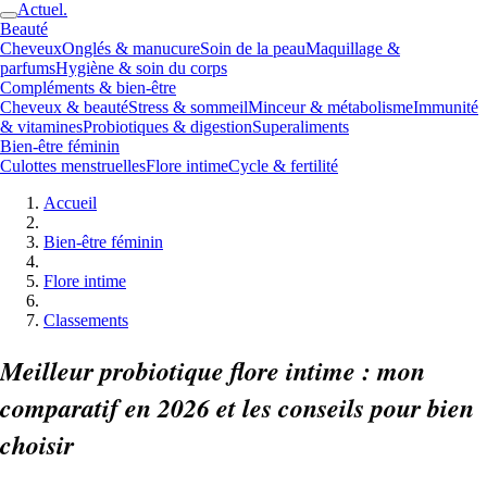
Actuel.
Beauté
Cheveux
Onglés & manucure
Soin de la peau
Maquillage &
parfums
Hygiène & soin du corps
Compléments & bien-être
Cheveux & beauté
Stress & sommeil
Minceur & métabolisme
Immunité
& vitamines
Probiotiques & digestion
Superaliments
Bien-être féminin
Culottes menstruelles
Flore intime
Cycle & fertilité
Accueil
Bien-être féminin
Flore intime
Classements
Meilleur probiotique flore intime : mon
comparatif en 2026 et les conseils pour bien
choisir