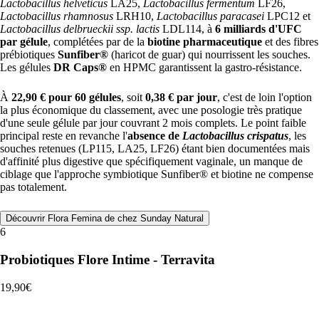
Lactobacillus helveticus
LA25,
Lactobacillus fermentum
LF26,
Lactobacillus rhamnosus
LRH10,
Lactobacillus paracasei
LPC12 et
Lactobacillus delbrueckii ssp. lactis
LDL114, à
6 milliards d'UFC
par gélule
, complétées par de la
biotine pharmaceutique
et des fibres
prébiotiques
Sunfiber®
(haricot de guar) qui nourrissent les souches.
Les gélules
DR Caps®
en HPMC garantissent la gastro-résistance.
À
22,90 € pour 60 gélules
, soit
0,38 € par jour
, c'est de loin l'option
la plus économique du classement, avec une posologie très pratique
d'une seule gélule par jour couvrant 2 mois complets. Le point faible
principal reste en revanche l'
absence de
Lactobacillus crispatus
, les
souches retenues (LP115, LA25, LF26) étant bien documentées mais
d'affinité plus digestive que spécifiquement vaginale, un manque de
ciblage que l'approche symbiotique Sunfiber® et biotine ne compense
pas totalement.
Découvrir Flora Femina de chez Sunday Natural
6
Probiotiques Flore Intime - Terravita
19,90€