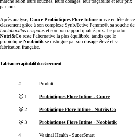
marché selon leurs souches, leurs dosages, leur traçabilité et leur prix
par jour.
Après analyse,
Cuure Probiotiques Flore Intime
arrive en tête de ce
classement grâce à son complexe SynbÆctive Femme®, sa souche de
Lactobacillus crispatus
et son bon rapport qualité-prix. Le produit
Nutri&Co
reste l’alternative la plus équilibrée, tandis que le
probiotique
Noobiotik
se distingue par son dosage élevé et sa
fabrication française.
Tableau récapitulatif du classement
#
Produit
🥇 1
Probiotiques Flore Intime - Cuure
🥈 2
Probiotique Flore Intime - Nutri&Co
🥉 3
Probiotiques Flore Intime - Noobiotik
4
Vaginal Health - SuperSmart