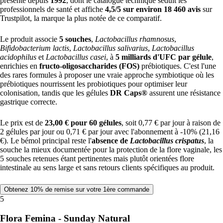
présente depuis
1992
, dont le catalogue technique séduit les
professionnels de santé et affiche
4,5/5 sur environ 18 460 avis
sur
Trustpilot, la marque la plus notée de ce comparatif.
Le produit associe
5 souches
,
Lactobacillus rhamnosus
,
Bifidobacterium lactis
,
Lactobacillus salivarius
,
Lactobacillus
acidophilus
et
Lactobacillus casei
, à
5 milliards d'UFC par gélule
,
enrichies en
fructo-oligosaccharides (FOS)
prébiotiques. C'est l'une
des rares formules à proposer une vraie approche symbiotique où les
prébiotiques nourrissent les probiotiques pour optimiser leur
colonisation, tandis que les gélules
DR Caps®
assurent une résistance
gastrique correcte.
Le prix est de
23,00 € pour 60 gélules
, soit 0,77 € par jour à raison de
2 gélules par jour ou 0,71 € par jour avec l'abonnement à -10% (21,16
€). Le bémol principal reste l'
absence de
Lactobacillus crispatus
, la
souche la mieux documentée pour la protection de la flore vaginale, les
5 souches retenues étant pertinentes mais plutôt orientées flore
intestinale au sens large et sans retours clients spécifiques au produit.
Obtenez 10% de remise sur votre 1ère commande
5
Flora Femina - Sunday Natural