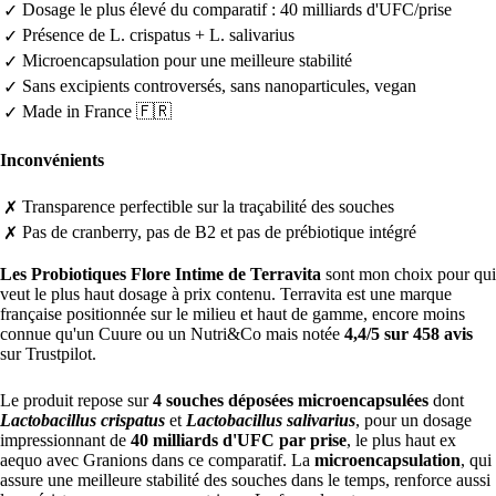
Dosage le plus élevé du comparatif : 40 milliards d'UFC/prise
✓
Présence de L. crispatus + L. salivarius
✓
Microencapsulation pour une meilleure stabilité
✓
Sans excipients controversés, sans nanoparticules, vegan
✓
Made in France 🇫🇷
✓
Inconvénients
Transparence perfectible sur la traçabilité des souches
✗
Pas de cranberry, pas de B2 et pas de prébiotique intégré
✗
Les Probiotiques Flore Intime de Terravita
sont mon choix pour qui
veut le plus haut dosage à prix contenu. Terravita est une marque
française positionnée sur le milieu et haut de gamme, encore moins
connue qu'un Cuure ou un Nutri&Co mais notée
4,4/5 sur 458 avis
sur Trustpilot.
Le produit repose sur
4 souches déposées microencapsulées
dont
Lactobacillus crispatus
et
Lactobacillus salivarius
, pour un dosage
impressionnant de
40 milliards d'UFC par prise
, le plus haut ex
aequo avec Granions dans ce comparatif. La
microencapsulation
, qui
assure une meilleure stabilité des souches dans le temps, renforce aussi