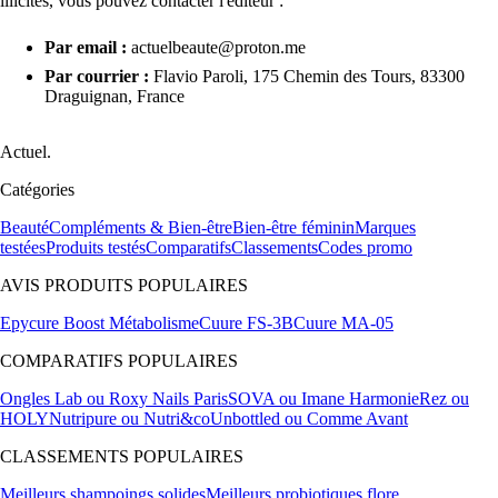
illicites, vous pouvez contacter l'éditeur :
Par email :
actuelbeaute@proton.me
Par courrier :
Flavio Paroli, 175 Chemin des Tours, 83300
Draguignan, France
Actuel.
Catégories
Beauté
Compléments & Bien-être
Bien-être féminin
Marques
testées
Produits testés
Comparatifs
Classements
Codes promo
AVIS PRODUITS POPULAIRES
Epycure Boost Métabolisme
Cuure FS-3B
Cuure MA-05
COMPARATIFS POPULAIRES
Ongles Lab ou Roxy Nails Paris
SOVA ou Imane Harmonie
Rez ou
HOLY
Nutripure ou Nutri&co
Unbottled ou Comme Avant
CLASSEMENTS POPULAIRES
Meilleurs shampoings solides
Meilleurs probiotiques flore