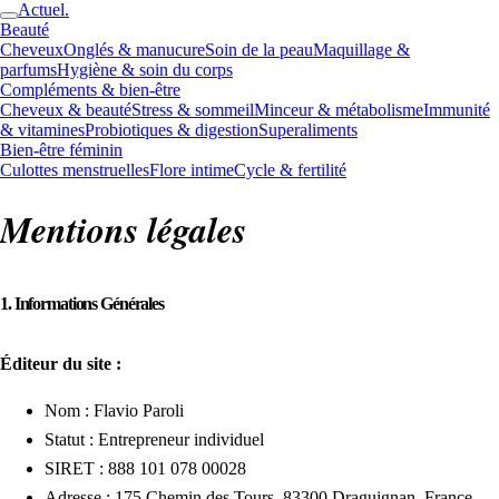
Actuel.
Beauté
Cheveux
Onglés & manucure
Soin de la peau
Maquillage &
parfums
Hygiène & soin du corps
Compléments & bien-être
Cheveux & beauté
Stress & sommeil
Minceur & métabolisme
Immunité
& vitamines
Probiotiques & digestion
Superaliments
Bien-être féminin
Culottes menstruelles
Flore intime
Cycle & fertilité
Mentions légales
1. Informations Générales
Éditeur du site :
Nom : Flavio Paroli
Statut : Entrepreneur individuel
SIRET : 888 101 078 00028
Adresse : 175 Chemin des Tours, 83300 Draguignan, France