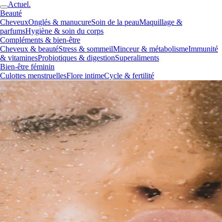
Actuel.
Beauté
Cheveux
Onglés & manucure
Soin de la peau
Maquillage &
parfums
Hygiène & soin du corps
Compléments & bien-être
Cheveux & beauté
Stress & sommeil
Minceur & métabolisme
Immunité
& vitamines
Probiotiques & digestion
Superaliments
Bien-être féminin
Culottes menstruelles
Flore intime
Cycle & fertilité