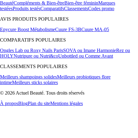
Beauté
Compléments & Bien-être
Bien-être féminin
Marques
testées
Produits testés
Comparatifs
Classements
Codes promo
AVIS PRODUITS POPULAIRES
Epycure Boost Métabolisme
Cuure FS-3B
Cuure MA-05
COMPARATIFS POPULAIRES
Ongles Lab ou Roxy Nails Paris
SOVA ou Imane Harmonie
Rez ou
HOLY
Nutripure ou Nutri&co
Unbottled ou Comme Avant
CLASSEMENTS POPULAIRES
Meilleurs shampoings solides
Meilleurs probiotiques flore
intime
Meilleurs sticks solaires
© 2026 Actuel Beauté. Tous droits réservés
À propos
Blog
Plan du site
Mentions légales