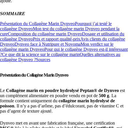
ajouté.
SOMMAIRE
Présentation du Collagène Marin Dynveo
Pourquoi j’ai testé le
collagène Dynveo
Mon test du collagène marin Dynveo pendant la
cure
Composition du collagène marin Dynveo
Dosage et utilisation du
collagène Dynveo
Prix et rapport qualité-prix
Avis clients du collagène
Dynveo
Dynveo face à Nutripure et Novoma
Mon verdict sur le
collagène marin Dynveo
Pour qui le collagène Dynveo est-il intéressant
?
Ce que dit la science sur le collagène marin
Quelles alternatives au
collagène Dynveo ?
Sources
Présentation du Collagène Marin Dynveo
Le
Collagène marin en poudre hydrolysé Peptan® de Dynveo
est
un complément alimentaire en poudre vendu en pot de
500 g
. La
formule contient uniquement du
collagène marin hydrolysé de
poisson
. Il n’y a pas d’arôme, pas d’édulcorant, pas de vitamine C et
pas d’agent de texture ajouté.
Dynveo met en avant une fabrication française, une certification