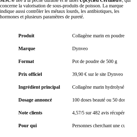
MSC®
liée à la pêche durable et le label
Upcycled Certified®
, qui
concerne la valorisation de sous-produits de poisson. La marque
indique aussi contrôler les métaux lourds, les antibiotiques, les
hormones et plusieurs paramètres de pureté.
Produit
Collagène marin en poudre hydr
Marque
Dynveo
Format
Pot de poudre de 500 g
Prix officiel
39,90 € sur le site Dynveo
Ingrédient principal
Collagène marin hydrolysé Pept
Dosage annoncé
100 doses beauté ou 50 doses arti
Note clients
4,57/5 sur 482 avis récupérés via
Pour qui
Personnes cherchant une cure peau,