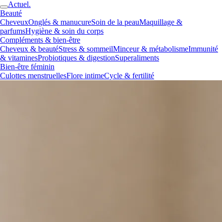
Actuel.
Beauté
Cheveux
Onglés & manucure
Soin de la peau
Maquillage &
parfums
Hygiène & soin du corps
Compléments & bien-être
Cheveux & beauté
Stress & sommeil
Minceur & métabolisme
Immunité
& vitamines
Probiotiques & digestion
Superaliments
Bien-être féminin
Culottes menstruelles
Flore intime
Cycle & fertilité