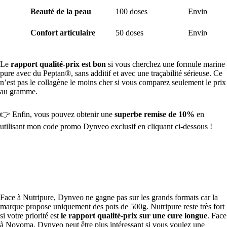
Beauté de la peau
100 doses
Environ 0,3
Confort articulaire
50 doses
Environ 0,7
Le
rapport qualité-prix est bon
si vous cherchez une formule marine
pure avec du Peptan®, sans additif et avec une traçabilité sérieuse. Ce
n’est pas le collagène le moins cher si vous comparez seulement le prix
au gramme.
👉 Enfin, vous pouvez obtenir une
superbe remise de 10%
en
utilisant mon code promo Dynveo exclusif en cliquant ci-dessous !
Activer la réduction de 10% chez Dynveo
Face à Nutripure, Dynveo ne gagne pas sur les grands formats car la
marque propose uniquement des pots de 500g. Nutripure reste très fort
si votre priorité est
le rapport qualité-prix sur une cure longue
. Face
à Novoma, Dynveo peut être plus intéressant si vous voulez une