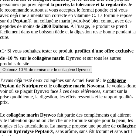
personnes qui privilégient
la pureté, la tolérance et la régularité
. Je
le recommande surtout si vous acceptez le format poudre et si vous
avez déjà une alimentation correcte en vitamine C. La formule repose
sur du
Peptan®
, un collagène marin hydrolysé bien connu, avec des
peptides de moins de
2000 Daltons
. À l’usage, le produit se prend
facilement dans une boisson tiède et la digestion reste bonne pendant la
cure.
👉 Si vous souhaitez tester ce produit,
profitez d'une offre exclusive
de -10 % sur le collagène marin
Dynveo et sur tous les autres
produits du site.
Obtenez 10 % de remise sur le collagène Dynveo
J’avais déjà testé deux collagènes sur Actuel Beauté : le
collagène
Peptan de Nutripure
et le
collagène marin Novoma
. Je voulais donc
voir où se plaçait Dynveo face à ces deux références, surtout sur la
prise quotidienne, la digestion, les effets ressentis et le rapport qualité-
prix.
Le
collagène marin Dynveo
fait partie des compléments qui attirent
vite l’attention quand on cherche une formule simple pour la peau, les
ongles et les articulations. La marque propose une poudre de
collagène
marin hydrolysé Peptan®
, sans arôme, sans édulcorant et sans actif