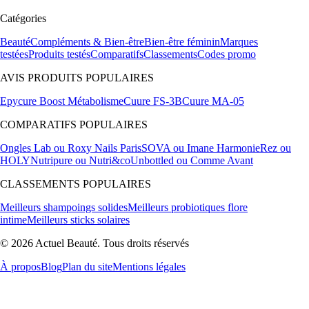
Catégories
Beauté
Compléments & Bien-être
Bien-être féminin
Marques
testées
Produits testés
Comparatifs
Classements
Codes promo
AVIS PRODUITS POPULAIRES
Epycure Boost Métabolisme
Cuure FS-3B
Cuure MA-05
COMPARATIFS POPULAIRES
Ongles Lab ou Roxy Nails Paris
SOVA ou Imane Harmonie
Rez ou
HOLY
Nutripure ou Nutri&co
Unbottled ou Comme Avant
CLASSEMENTS POPULAIRES
Meilleurs shampoings solides
Meilleurs probiotiques flore
intime
Meilleurs sticks solaires
© 2026 Actuel Beauté. Tous droits réservés
À propos
Blog
Plan du site
Mentions légales