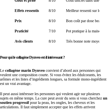
Goût et prise
8/10
Goût discret dans une boiss
Effets ressentis
8/10
Meilleur ressenti sur les ong
Prix
8/10
Bon coût par dose beauté, b
Praticité
7/10
Pot pratique à la maison ma
Avis clients
8/10
Très bonne note moyenne et 
Pour qui le collagène Dynveo est-il intéressant ?
Le
collagène marin Dynveo
convient d’abord aux personnes qui
veulent une composition courte. Si vous évitez les édulcorants, les
arômes et les listes d’ingrédients longues, sa formule mono-ingrédient
est un vrai avantage.
Il peut aussi intéresser les personnes qui veulent agir sur plusieurs
sujets en même temps. La cure peut avoir du sens si vous cherchez
un
soutien progressif
pour la peau, les ongles, les cheveux et les
articulations. Il faut simplement accepter que les effets arrivent