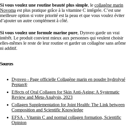
Si vous voulez une routine beauté plus simple
, le
collagène marin
Novoma
est plus pratique grâce à la vitamine C intégrée. C’est une
meilleure option si votre priorité est la peau et que vous voulez éviter
d’ajouter un autre complément à côté.
Si vous voulez une formule marine pure
, Dynveo garde un vrai
intérêt. Le produit convient mieux aux personnes qui veulent choisir
elles-mêmes le reste de leur routine et garder un collagène sans arôme
ni additif.
Sources
Dynveo - Page officielle Collagène marin en poudre hydrolysé
Peptan®
Effects of Oral Collagen for Skin Anti-Aging: A Systematic
Review and Meta-Analysis, 2023
Collagen Supplementation for Joint Health: The Link between
Composition and Scientific Knowledge
EFSA - Vitamin C and normal collagen formation, Scientific
Opinion