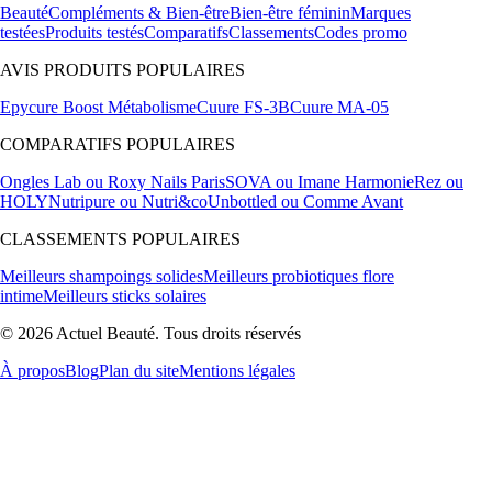
Beauté
Compléments & Bien-être
Bien-être féminin
Marques
testées
Produits testés
Comparatifs
Classements
Codes promo
AVIS PRODUITS POPULAIRES
Epycure Boost Métabolisme
Cuure FS-3B
Cuure MA-05
COMPARATIFS POPULAIRES
Ongles Lab ou Roxy Nails Paris
SOVA ou Imane Harmonie
Rez ou
HOLY
Nutripure ou Nutri&co
Unbottled ou Comme Avant
CLASSEMENTS POPULAIRES
Meilleurs shampoings solides
Meilleurs probiotiques flore
intime
Meilleurs sticks solaires
© 2026 Actuel Beauté. Tous droits réservés
À propos
Blog
Plan du site
Mentions légales