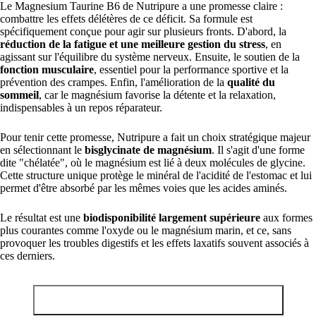
Le Magnesium Taurine B6 de Nutripure a une promesse claire :
combattre les effets délétères de ce déficit. Sa formule est
spécifiquement conçue pour agir sur plusieurs fronts. D'abord, la
réduction de la fatigue et une meilleure gestion du stress
, en
agissant sur l'équilibre du système nerveux. Ensuite, le soutien de la
fonction musculaire
, essentiel pour la performance sportive et la
prévention des crampes. Enfin, l'amélioration de la
qualité du
sommeil
, car le magnésium favorise la détente et la relaxation,
indispensables à un repos réparateur.
Pour tenir cette promesse, Nutripure a fait un choix stratégique majeur
en sélectionnant le
bisglycinate de magnésium
. Il s'agit d'une forme
dite "chélatée", où le magnésium est lié à deux molécules de glycine.
Cette structure unique protège le minéral de l'acidité de l'estomac et lui
permet d'être absorbé par les mêmes voies que les acides aminés.
Le résultat est une
biodisponibilité largement supérieure
aux formes
plus courantes comme l'oxyde ou le magnésium marin, et ce, sans
provoquer les troubles digestifs et les effets laxatifs souvent associés à
ces derniers.
Découvrir le magnésium Nutripure et obtenir -10%