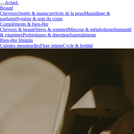
Actuel.
Beauté
Cheveux
Onglés & manucure
Soin de la peau
Maquillage &
parfums
Hygiène & soin du corps
Compléments & bien-être
Cheveux & beauté
Stress & sommeil
Minceur & métabolisme
Immunité
& vitamines
Probiotiques & digestion
Superaliments
Bien-être féminin
Culottes menstruelles
Flore intime
Cycle & fertilité