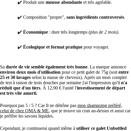
✔️ Produit une
mousse abondante
et très agréable.
✔️ Composition "propre",
sans ingrédients controversés
.
✔️
Économique
: dure très longtemps
(plus de 2 mois).
✔️
Écologique et format pratique
pour voyager.
Sa
durée de vie semble également très bonne
. La marque annonce
environ deux mois d'utilisation
pour ce petit galet de 75g (soit
entre
25 et 30 lavages
selon la masse de cheveux). Après un mois complet
de test à raison de trois douches par semaine j'ai l'impression qu'il
n'a
réduit que d'un tiers
. À 12,90 € l'unité l'
investissement de départ
est très vite amorti
.
Pourquoi pas 5 / 5 ? Car Il ne détrône pas
mon shampoing préféré,
celui de chez OMA & ME
, que je trouve un cran au-dessus et aussi car
je préfère les savons liquides.
Cependant, je continuerai quand même à
utiliser ce galet Unbottled