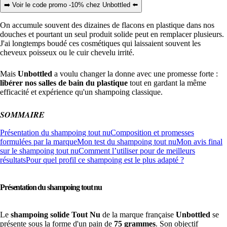
➡️ Voir le code promo -10% chez Unbottled ⬅️
On accumule souvent des dizaines de flacons en plastique dans nos
douches et pourtant un seul produit solide peut en remplacer plusieurs.
J'ai longtemps boudé ces cosmétiques qui laissaient souvent les
cheveux poisseux ou le cuir chevelu irrité.
Mais
Unbottled
a voulu changer la donne avec une promesse forte :
libérer nos salles de bain du plastique
tout en gardant la même
efficacité et expérience qu'un shampoing classique.
SOMMAIRE
Présentation du shampoing tout nu
Composition et promesses
formulées par la marque
Mon test du shampoing tout nu
Mon avis final
sur le shampoing tout nu
Comment l’utiliser pour de meilleurs
résultats
Pour quel profil ce shampoing est le plus adapté ?
Présentation du shampoing tout nu
Le
shampoing solide Tout Nu
de la marque française
Unbottled
se
présente sous la forme d'un pain de
75 grammes
. Son objectif