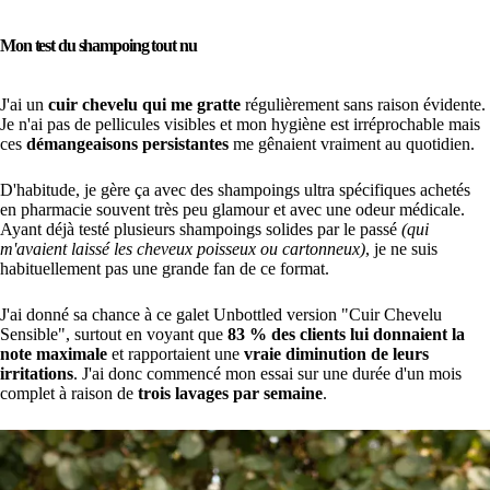
Mon test du shampoing tout nu
J'ai un
cuir chevelu qui me gratte
régulièrement sans raison évidente.
Je n'ai pas de pellicules visibles et mon hygiène est irréprochable mais
ces
démangeaisons persistantes
me gênaient vraiment au quotidien.
D'habitude, je gère ça avec des shampoings ultra spécifiques achetés
en pharmacie souvent très peu glamour et avec une odeur médicale.
Ayant déjà testé plusieurs shampoings solides par le passé
(qui
m'avaient laissé les cheveux poisseux ou cartonneux)
, je ne suis
habituellement pas une grande fan de ce format.
J'ai donné sa chance à ce galet Unbottled version "Cuir Chevelu
Sensible", surtout en voyant que
83 % des clients lui donnaient la
note maximale
et rapportaient une
vraie diminution de leurs
irritations
. J'ai donc commencé mon essai sur une durée d'un mois
complet à raison de
trois lavages par semaine
.