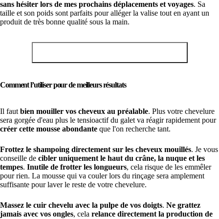
sans hésiter lors de mes prochains déplacements et voyages
. Sa
taille et son poids sont parfaits pour alléger la valise tout en ayant un
produit de très bonne qualité sous la main.
Profitez de 10% de remise sur le shampoing
Comment l’utiliser pour de meilleurs résultats
Il faut
bien mouiller vos cheveux au préalable
. Plus votre chevelure
sera gorgée d'eau plus le tensioactif du galet va réagir rapidement pour
créer cette mousse abondante
que l'on recherche tant.
Frottez le shampoing directement sur les cheveux mouillés
. Je vous
conseille de
cibler uniquement le haut du crâne, la nuque et les
tempes
.
Inutile de frotter les longueurs
, cela risque de les emmêler
pour rien. La mousse qui va couler lors du rinçage sera amplement
suffisante pour laver le reste de votre chevelure.
Massez le cuir chevelu avec la pulpe de vos doigts
.
Ne grattez
jamais avec vos ongles
, cela
relance directement la production de