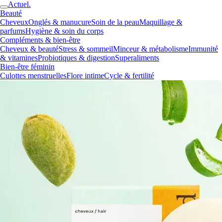
Actuel.
Beauté
Cheveux
Onglés & manucure
Soin de la peau
Maquillage &
parfums
Hygiène & soin du corps
Compléments & bien-être
Cheveux & beauté
Stress & sommeil
Minceur & métabolisme
Immunité
& vitamines
Probiotiques & digestion
Superaliments
Bien-être féminin
Culottes menstruelles
Flore intime
Cycle & fertilité