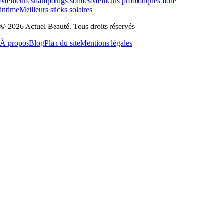
Meilleurs shampoings solides
Meilleurs probiotiques flore
intime
Meilleurs sticks solaires
© 2026 Actuel Beauté. Tous droits réservés
À propos
Blog
Plan du site
Mentions légales