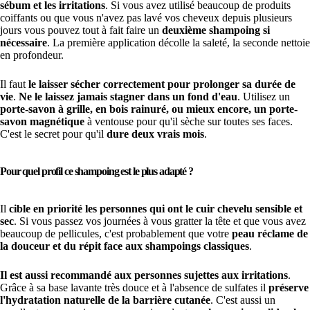
sébum et les irritations
. Si vous avez utilisé beaucoup de produits
coiffants ou que vous n'avez pas lavé vos cheveux depuis plusieurs
jours vous pouvez tout à fait faire un
deuxième shampoing si
nécessaire
. La première application décolle la saleté, la seconde nettoie
en profondeur.
Il faut
le laisser sécher correctement pour prolonger sa durée de
vie
.
Ne le laissez jamais stagner dans un fond d'eau
. Utilisez un
porte-savon à grille, en bois rainuré, ou mieux encore, un porte-
savon magnétique
à ventouse pour qu'il sèche sur toutes ses faces.
C'est le secret pour qu'il
dure deux vrais mois
.
Pour quel profil ce shampoing est le plus adapté ?
Il
cible en priorité les personnes qui ont le cuir chevelu sensible et
sec
. Si vous passez vos journées à vous gratter la tête et que vous avez
beaucoup de pellicules, c'est probablement que votre
peau réclame de
la douceur et du répit face aux shampoings classiques
.
Il est aussi recommandé aux personnes sujettes aux irritations
.
Grâce à sa base lavante très douce et à l'absence de sulfates il
préserve
l'hydratation naturelle de la barrière cutanée
. C'est aussi un