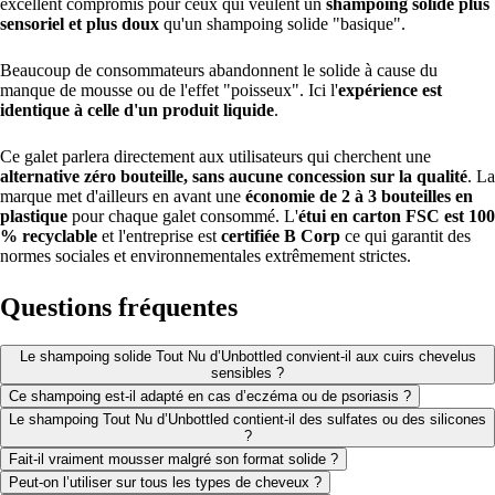
excellent compromis pour ceux qui veulent un
shampoing solide plus
sensoriel et plus doux
qu'un shampoing solide "basique".
Beaucoup de consommateurs abandonnent le solide à cause du
manque de mousse ou de l'effet "poisseux". Ici l'
expérience est
identique à celle d'un produit liquide
.
Ce galet parlera directement aux utilisateurs qui cherchent une
alternative zéro bouteille, sans aucune concession sur la qualité
. La
marque met d'ailleurs en avant une
économie de 2 à 3 bouteilles en
plastique
pour chaque galet consommé. L'
étui en carton FSC est 100
% recyclable
et l'entreprise est
certifiée B Corp
ce qui garantit des
normes sociales et environnementales extrêmement strictes.
Questions fréquentes
Le shampoing solide Tout Nu d’Unbottled convient-il aux cuirs chevelus
sensibles ?
Ce shampoing est-il adapté en cas d’eczéma ou de psoriasis ?
Le shampoing Tout Nu d’Unbottled contient-il des sulfates ou des silicones
?
Fait-il vraiment mousser malgré son format solide ?
Peut-on l’utiliser sur tous les types de cheveux ?