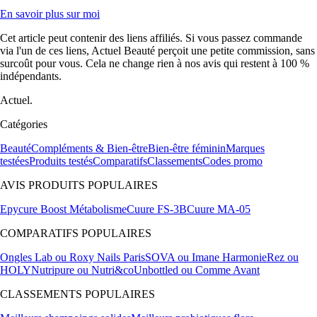
En savoir plus sur moi
Cet article peut contenir des liens affiliés. Si vous passez commande
via l'un de ces liens, Actuel Beauté perçoit une petite commission, sans
surcoût pour vous. Cela ne change rien à nos avis qui restent à 100 %
indépendants.
Actuel.
Catégories
Beauté
Compléments & Bien-être
Bien-être féminin
Marques
testées
Produits testés
Comparatifs
Classements
Codes promo
AVIS PRODUITS POPULAIRES
Epycure Boost Métabolisme
Cuure FS-3B
Cuure MA-05
COMPARATIFS POPULAIRES
Ongles Lab ou Roxy Nails Paris
SOVA ou Imane Harmonie
Rez ou
HOLY
Nutripure ou Nutri&co
Unbottled ou Comme Avant
CLASSEMENTS POPULAIRES