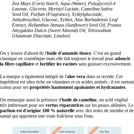
Zea Mays (Corn) Starch, Aqua (Water), Polyglyceryl-4
Laurate, Glycerin, Myristyl Lactate, Camelina Sativa
Seed Oil, Parfum (Fragrance), Xylitylglucoside,
Anhydroxylitol, Glucose, Xylitol, Aloe Barbadensis Leaf
Extract, Helianthus Annuus (Sunflower) Seed Oil, Prunus
Amygdalus Dulcis (Sweet Almond) Oil, Tetrasodium
Glutamate Diacetate, Linalool.
On y trouve d'abord de l'
huile d'amande douce
. C'est un grand
classique en cosmétique mais elle fait toujours le travail pour
adoucir
la fibre capillaire
et
fortifier les racines
sans graisser excessivement.
La marque a également intégré de l'
aloe vera
dans sa recette. Cet
ingrédient est ultra riche en vitamines et en acides aminés ; il est surtout
connu pour ses
propriétés hautement apaisantes et hydratantes
.
On remarque aussi la présence d'
huile de cameline
, un actif végétal
très intéressant pour ses
vertus réparatrices
sur les peaux abîmées. Le
parfum est d'origine 100 % naturelle
avec des notes de menthe et de
santal qui apportent une vraie fraîcheur sous l'eau.