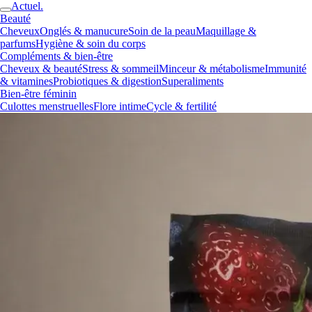
Actuel.
Beauté
Cheveux
Onglés & manucure
Soin de la peau
Maquillage &
parfums
Hygiène & soin du corps
Compléments & bien-être
Cheveux & beauté
Stress & sommeil
Minceur & métabolisme
Immunité
& vitamines
Probiotiques & digestion
Superaliments
Bien-être féminin
Culottes menstruelles
Flore intime
Cycle & fertilité