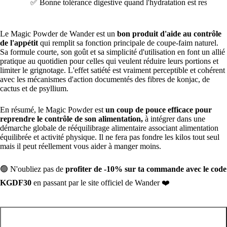
✅ Bonne tolérance digestive quand l'hydratation est respecté
Le Magic Powder de Wander est un
bon produit d'aide au contrôle
de l'appétit
qui remplit sa fonction principale de coupe-faim naturel.
Sa formule courte, son goût et sa simplicité d'utilisation en font un allié
pratique au quotidien pour celles qui veulent réduire leurs portions et
limiter le grignotage. L'effet satiété est vraiment perceptible et cohérent
avec les mécanismes d'action documentés des fibres de konjac, de
cactus et de psyllium.
En résumé, le Magic Powder est
un coup de pouce efficace pour
reprendre le contrôle de son alimentation,
à intégrer dans une
démarche globale de rééquilibrage alimentaire associant alimentation
équilibrée et activité physique. Il ne fera pas fondre les kilos tout seul
mais il peut réellement vous aider à manger moins.
🟢 N'oubliez pas de
profiter de -10% sur ta commande avec le code
KGDF30
en passant par le site officiel de Wander ❤️
Activer la réduction de -10 % chez Wandernana avec le code
KGDF30