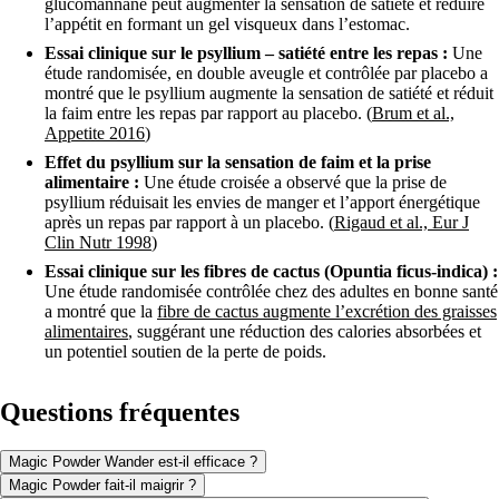
glucomannane peut augmenter la sensation de satiété et réduire
l’appétit en formant un gel visqueux dans l’estomac.
Essai clinique sur le psyllium – satiété entre les repas :
Une
étude randomisée, en double aveugle et contrôlée par placebo a
montré que le psyllium augmente la sensation de satiété et réduit
la faim entre les repas par rapport au placebo. (
Brum et al.,
Appetite 2016
)
Effet du psyllium sur la sensation de faim et la prise
alimentaire :
Une étude croisée a observé que la prise de
psyllium réduisait les envies de manger et l’apport énergétique
après un repas par rapport à un placebo. (
Rigaud et al., Eur J
Clin Nutr 1998
)
Essai clinique sur les fibres de cactus (Opuntia ficus-indica) :
Une étude randomisée contrôlée chez des adultes en bonne santé
a montré que la
fibre de cactus augmente l’excrétion des graisses
alimentaires
, suggérant une réduction des calories absorbées et
un potentiel soutien de la perte de poids.
Questions fréquentes
Magic Powder Wander est-il efficace ?
Magic Powder fait-il maigrir ?