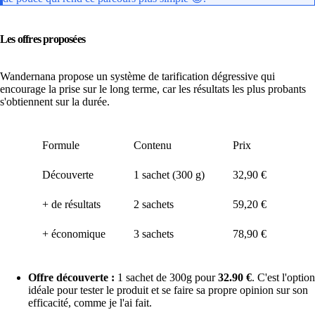
Les offres proposées
Wandernana propose un système de tarification dégressive qui
encourage la prise sur le long terme, car les résultats les plus probants
s'obtiennent sur la durée.
Formule
Contenu
Prix
Prix
Découverte
1 sachet (300 g)
32,90 €
32,9
+ de résultats
2 sachets
59,20 €
29,6
+ économique
3 sachets
78,90 €
26,3
Offre découverte :
1 sachet de 300g pour
32.90 €
. C'est l'option
idéale pour tester le produit et se faire sa propre opinion sur son
efficacité, comme je l'ai fait.