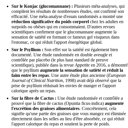
Sur le Konjac (glucomannane) :
Plusieurs méta-analyses, qui
compilent les résultats de nombreuses études, ont confirmé son
efficacité. Une méta-analyse d'essais randomisés a montré une
réduction significative du poids corporel
chez les adultes en
surpoids ou obèses qui en consommaient. D'autres revues
scientifiques confirment que le glucomannane augmente la
sensation de satiété en formant ce fameux gel visqueux dans
l'estomac, ce qui réduit l'apport énergétique global.
Sur le Psyllium :
Son effet sur la satiété est également bien
documenté. Une étude randomisée en double aveugle et
contrôlée par placebo (le plus haut standard de preuve
scientifique), publiée dans la revue
Appetite
en 2016, a démontré
que le psyllium
augmente la sensation de satiété et réduit la
faim entre les repas
. Une autre étude plus ancienne (
European
Journal of Clinical Nutrition
, 1998) avait déjà observé que la
prise de psyllium réduisait les envies de manger et l'apport
calorique après un repas.
Sur la fibre de Cactus :
Une étude randomisée et contrôlée a
prouvé que la fibre de cactus (Opuntia ficus-indica)
augmente
l'excrétion des graisses alimentaires
. Concrètement, cela
signifie qu'une partie des graisses que vous mangez est éliminée
directement dans les selles au lieu d'être absorbée, ce qui réduit
l'apport calorique du repas et soutient la perte de poids.