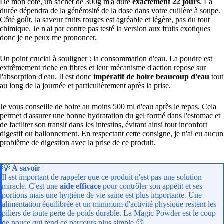
De mon côté, un sachet de 300g m'a duré
exactement 22 jours
. La
durée dépendra de la générosité de la dose dans votre cuillère à soupe.
Côté goût, la saveur fruits rouges est agréable et légère, pas du tout
chimique. Je n'ai par contre pas testé la version aux fruits exotiques
donc je ne peux me prononcer.
Un point crucial à souligner : la consommation d'eau. La poudre est
extrêmement riche en fibres et leur mécanisme d'action repose sur
l'absorption d'eau. Il est donc
impératif de boire beaucoup d'eau
tout
au long de la journée et particulièrement après la prise.
Je vous conseille de boire au moins 500 ml d'eau après le repas. Cela
permet d'assurer une bonne hydratation du gel formé dans l'estomac et
de faciliter son transit dans les intestins, évitant ainsi tout inconfort
digestif ou ballonnement. En respectant cette consigne, je n'ai eu aucun
problème de digestion avec la prise de ce produit.
💡 À savoir
Il est important de rappeler que ce produit n'est pas une solution
miracle. C'est une
aide efficace
pour contrôler son appétit et ses
portions mais une hygiène de vie saine est plus importante. Une
alimentation équilibrée et un minimum d'activité physique restent les
piliers de toute perte de poids durable. La Magic Powder est le coup
de pouce qui rend ce parcours plus simple 😉.