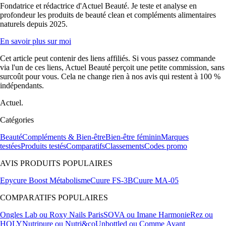
Fondatrice et rédactrice d'Actuel Beauté. Je teste et analyse en
profondeur les produits de beauté clean et compléments alimentaires
naturels depuis 2025.
En savoir plus sur moi
Cet article peut contenir des liens affiliés. Si vous passez commande
via l'un de ces liens, Actuel Beauté perçoit une petite commission, sans
surcoût pour vous. Cela ne change rien à nos avis qui restent à 100 %
indépendants.
Actuel.
Catégories
Beauté
Compléments & Bien-être
Bien-être féminin
Marques
testées
Produits testés
Comparatifs
Classements
Codes promo
AVIS PRODUITS POPULAIRES
Epycure Boost Métabolisme
Cuure FS-3B
Cuure MA-05
COMPARATIFS POPULAIRES
Ongles Lab ou Roxy Nails Paris
SOVA ou Imane Harmonie
Rez ou
HOLY
Nutripure ou Nutri&co
Unbottled ou Comme Avant