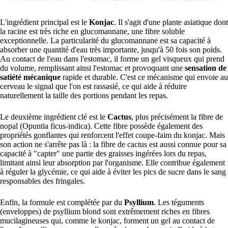
L'ingrédient principal est le
Konjac
. Il s'agit d'une plante asiatique dont
la racine est très riche en glucomannane, une fibre soluble
exceptionnelle. La particularité du glucomannane est sa capacité à
absorber une quantité d'eau très importante, jusqu'à 50 fois son poids.
Au contact de l'eau dans l'estomac, il forme un gel visqueux qui prend
du volume, remplissant ainsi l'estomac et provoquant une
sensation de
satiété mécanique
rapide et durable. C'est ce mécanisme qui envoie au
cerveau le signal que l'on est rassasié, ce qui aide à réduire
naturellement la taille des portions pendant les repas.
Le deuxième ingrédient clé est le
Cactus
, plus précisément la fibre de
nopal (Opuntia ficus-indica). Cette fibre possède également des
propriétés gonflantes qui renforcent l'effet coupe-faim du konjac. Mais
son action ne s'arrête pas là : la fibre de cactus est aussi connue pour sa
capacité à "capter" une partie des graisses ingérées lors du repas,
limitant ainsi leur absorption par l'organisme. Elle contribue également
à réguler la glycémie, ce qui aide à éviter les pics de sucre dans le sang
responsables des fringales.
Enfin, la formule est complétée par du
Psyllium
. Les téguments
(enveloppes) de psyllium blond sont extrêmement riches en fibres
mucilagineuses qui, comme le konjac, forment un gel au contact de