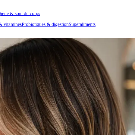
iène & soin du corps
& vitamines
Probiotiques & digestion
Superaliments