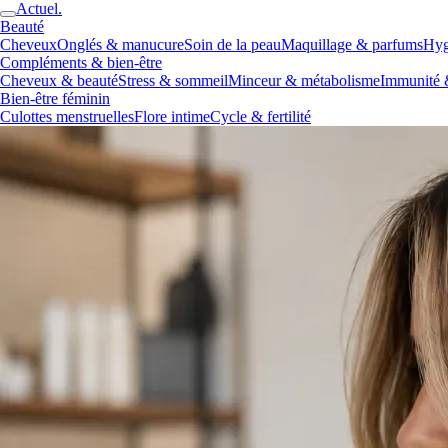
Actuel.
Beauté
Cheveux
Onglés & manucure
Soin de la peau
Maquillage & parfums
Hyg
Compléments & bien-être
Cheveux & beauté
Stress & sommeil
Minceur & métabolisme
Immunité 
Bien-être féminin
Culottes menstruelles
Flore intime
Cycle & fertilité