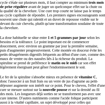
cycle s'étale sur plusieurs mois, il faut compter au minimum
trois mois
de prise régulière
avant de juger un quelconque effet sur la chute ou
la qualité de la chevelure. Une cure trop courte ne laisse pas le temps
au cycle capillaire de répondre. Les premiers signes encourageants sont
souvent une chute qui ralentit et un duvet de repousse visible sur le
devant du cuir chevelu, plutôt qu'une transformation soudaine de toute
la chevelure.
La dose habituelle se situe entre
1 et 5 grammes par jour
selon les
besoins et la tolérance. Le point important est de commencer
doucement, avec environ un gramme par jour la première semaine,
puis d'augmenter progressivement. Cette montée en douceur évite les
petits désagréments digestifs fréquents au début d'une cure, comme des
maux de ventre ou des nausées liés à la richesse du produit. La
spiruline se prend de préférence le
matin ou le midi
car son effet
légèrement énergisant peut gêner l'endormissement le soir.
Le fer de la spiruline s'absorbe mieux en présence de
vitamine C
,
donc l'associer à un fruit frais ou un verre de jus d'agrume au petit-
déjeuner augmente son intérêt sur ce point. Pour le cheveu, l'effet d'une
cure se mesure surtout sur la
nouvelle pousse
et sur la densité au fil
des mois. Les longueurs déjà sorties ne se transforment pas avec une
cure interne. D'autres nutriments comme l'acide folique participent
aussi à la vitalité capillaire, un sujet développé pour celles qui