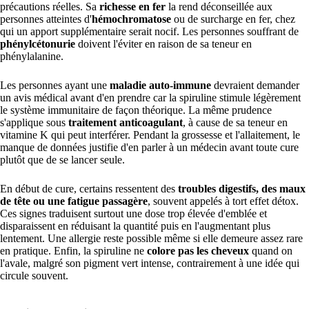
précautions réelles. Sa
richesse en fer
la rend déconseillée aux
personnes atteintes d'
hémochromatose
ou de surcharge en fer, chez
qui un apport supplémentaire serait nocif. Les personnes souffrant de
phénylcétonurie
doivent l'éviter en raison de sa teneur en
phénylalanine.
Les personnes ayant une
maladie auto-immune
devraient demander
un avis médical avant d'en prendre car la spiruline stimule légèrement
le système immunitaire de façon théorique. La même prudence
s'applique sous
traitement anticoagulant
, à cause de sa teneur en
vitamine K qui peut interférer. Pendant la grossesse et l'allaitement, le
manque de données justifie d'en parler à un médecin avant toute cure
plutôt que de se lancer seule.
En début de cure, certains ressentent des
troubles digestifs, des maux
de tête ou une fatigue passagère
, souvent appelés à tort effet détox.
Ces signes traduisent surtout une dose trop élevée d'emblée et
disparaissent en réduisant la quantité puis en l'augmentant plus
lentement. Une allergie reste possible même si elle demeure assez rare
en pratique. Enfin, la spiruline ne
colore pas les cheveux
quand on
l'avale, malgré son pigment vert intense, contrairement à une idée qui
circule souvent.