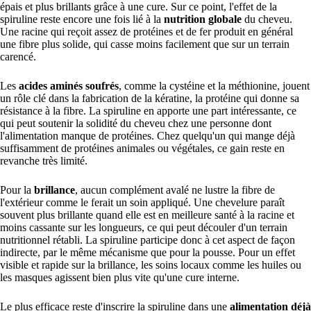
épais et plus brillants grâce à une cure. Sur ce point, l'effet de la
spiruline reste encore une fois lié à la
nutrition globale
du cheveu.
Une racine qui reçoit assez de protéines et de fer produit en général
une fibre plus solide, qui casse moins facilement que sur un terrain
carencé.
Les
acides aminés soufrés
, comme la cystéine et la méthionine, jouent
un rôle clé dans la fabrication de la kératine, la protéine qui donne sa
résistance à la fibre. La spiruline en apporte une part intéressante, ce
qui peut soutenir la solidité du cheveu chez une personne dont
l'alimentation manque de protéines. Chez quelqu'un qui mange déjà
suffisamment de protéines animales ou végétales, ce gain reste en
revanche très limité.
Pour la
brillance
, aucun complément avalé ne lustre la fibre de
l'extérieur comme le ferait un soin appliqué. Une chevelure paraît
souvent plus brillante quand elle est en meilleure santé à la racine et
moins cassante sur les longueurs, ce qui peut découler d'un terrain
nutritionnel rétabli. La spiruline participe donc à cet aspect de façon
indirecte, par le même mécanisme que pour la pousse. Pour un effet
visible et rapide sur la brillance, les soins locaux comme les huiles ou
les masques agissent bien plus vite qu'une cure interne.
Le plus efficace reste d'inscrire la spiruline dans une
alimentation déjà