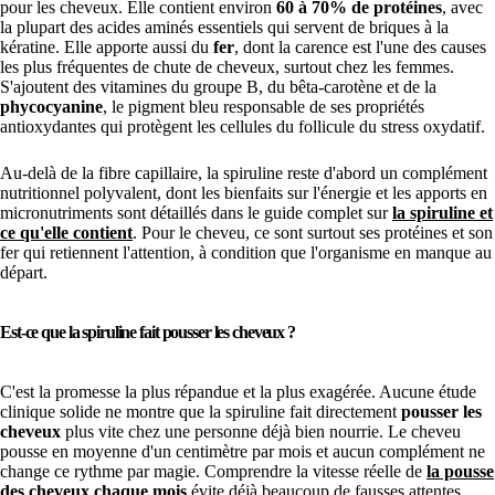
pour les cheveux. Elle contient environ
60 à 70% de protéines
, avec
la plupart des acides aminés essentiels qui servent de briques à la
kératine. Elle apporte aussi du
fer
, dont la carence est l'une des causes
les plus fréquentes de chute de cheveux, surtout chez les femmes.
S'ajoutent des vitamines du groupe B, du bêta-carotène et de la
phycocyanine
, le pigment bleu responsable de ses propriétés
antioxydantes qui protègent les cellules du follicule du stress oxydatif.
Au-delà de la fibre capillaire, la spiruline reste d'abord un complément
nutritionnel polyvalent, dont les bienfaits sur l'énergie et les apports en
micronutriments sont détaillés dans le guide complet sur
la spiruline et
ce qu'elle contient
. Pour le cheveu, ce sont surtout ses protéines et son
fer qui retiennent l'attention, à condition que l'organisme en manque au
départ.
Est-ce que la spiruline fait pousser les cheveux ?
C'est la promesse la plus répandue et la plus exagérée. Aucune étude
clinique solide ne montre que la spiruline fait directement
pousser les
cheveux
plus vite chez une personne déjà bien nourrie. Le cheveu
pousse en moyenne d'un centimètre par mois et aucun complément ne
change ce rythme par magie. Comprendre la vitesse réelle de
la pousse
des cheveux chaque mois
évite déjà beaucoup de fausses attentes.