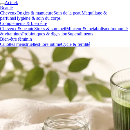
Actuel.
Beauté
Cheveux
Onglés & manucure
Soin de la peau
Maquillage &
parfums
Hygiène & soin du corps
Compléments & bien-être
Cheveux & beauté
Stress & sommeil
Minceur & métabolisme
Immunité
& vitamines
Probiotiques & digestion
Superaliments
Bien-être féminin
Culottes menstruelles
Flore intime
Cycle & fertilité