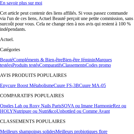
En savoir plus sur moi
Cet article peut contenir des liens affiliés. Si vous passez commande
via l'un de ces liens, Actuel Beauté perçoit une petite commission, sans
surcoût pour vous. Cela ne change rien à nos avis qui restent à 100 %
indépendants.
Actuel.
Catégories
Beauté
Compléments & Bien-être
Bien-être féminin
Marques
testées
Produits testés
Comparatifs
Classements
Codes promo
AVIS PRODUITS POPULAIRES
Epycure Boost Métabolisme
Cuure FS-3B
Cuure MA-05
COMPARATIFS POPULAIRES
Ongles Lab ou Roxy Nails Paris
SOVA ou Imane Harmonie
Rez ou
HOLY
Nutripure ou Nutri&co
Unbottled ou Comme Avant
CLASSEMENTS POPULAIRES
Meilleurs shampoings solides
Meilleurs probiotiques flore