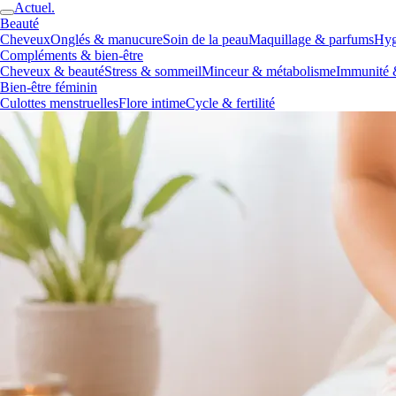
Actuel.
Beauté
Cheveux
Onglés & manucure
Soin de la peau
Maquillage & parfums
Hyg
Compléments & bien-être
Cheveux & beauté
Stress & sommeil
Minceur & métabolisme
Immunité 
Bien-être féminin
Culottes menstruelles
Flore intime
Cycle & fertilité