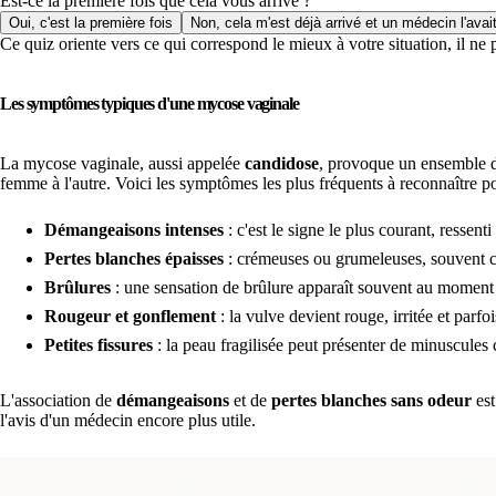
Est-ce la première fois que cela vous arrive ?
Oui, c'est la première fois
Non, cela m'est déjà arrivé et un médecin l'avai
Ce quiz oriente vers ce qui correspond le mieux à votre situation, il ne
Les symptômes typiques d'une mycose vaginale
La mycose vaginale, aussi appelée
candidose
, provoque un ensemble de
femme à l'autre. Voici les symptômes les plus fréquents à reconnaître po
Démangeaisons intenses
: c'est le signe le plus courant, ressenti
Pertes blanches épaisses
: crémeuses ou grumeleuses, souvent co
Brûlures
: une sensation de brûlure apparaît souvent au moment 
Rougeur et gonflement
: la vulve devient rouge, irritée et parfo
Petites fissures
: la peau fragilisée peut présenter de minuscules
L'association de
démangeaisons
et de
pertes blanches sans odeur
est
l'avis d'un médecin encore plus utile.