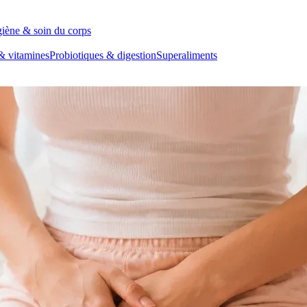
iène & soin du corps
& vitamines
Probiotiques & digestion
Superaliments