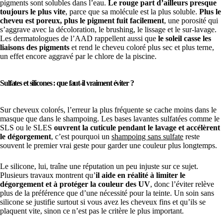
pigments sont solubles dans l’eau.
Le rouge part d’ailleurs presque
toujours le plus vite
, parce que sa molécule est la plus soluble.
Plus le
cheveu est poreux, plus le pigment fuit facilement
, une porosité qui
s’aggrave avec la décoloration, le brushing, le lissage et le sur-lavage.
Les dermatologues de l’AAD rappellent aussi que
le soleil casse les
liaisons des pigments
et rend le cheveu coloré plus sec et plus terne,
un effet encore aggravé par le chlore de la piscine.
Sulfates et silicones : que faut-il vraiment éviter ?
Sur cheveux colorés, l’erreur la plus fréquente se cache moins dans le
masque que dans le shampoing. Les bases lavantes sulfatées comme le
SLS ou le SLES
ouvrent la cuticule pendant le lavage et accélèrent
le dégorgement
, c’est pourquoi un
shampoing sans sulfate
reste
souvent le premier vrai geste pour garder une couleur plus longtemps.
Le silicone, lui, traîne une réputation un peu injuste sur ce sujet.
Plusieurs travaux montrent qu’
il aide en réalité à limiter le
dégorgement et à protéger la couleur des UV
, donc l’éviter relève
plus de la préférence que d’une nécessité pour la teinte. Un soin sans
silicone se justifie surtout si vous avez les cheveux fins et qu’ils se
plaquent vite, sinon ce n’est pas le critère le plus important.