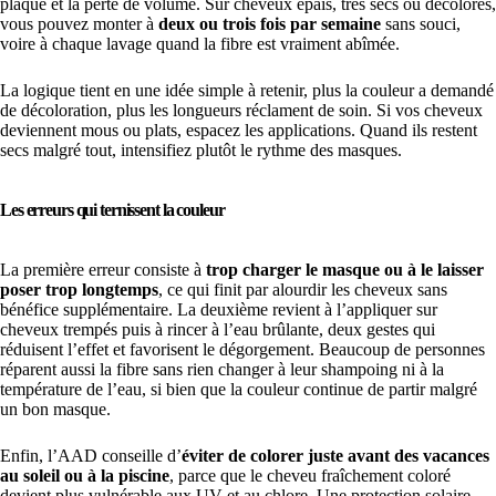
plaqué et la perte de volume. Sur cheveux épais, très secs ou décolorés,
vous pouvez monter à
deux ou trois fois par semaine
sans souci,
voire à chaque lavage quand la fibre est vraiment abîmée.
La logique tient en une idée simple à retenir, plus la couleur a demandé
de décoloration, plus les longueurs réclament de soin. Si vos cheveux
deviennent mous ou plats, espacez les applications. Quand ils restent
secs malgré tout, intensifiez plutôt le rythme des masques.
Les erreurs qui ternissent la couleur
La première erreur consiste à
trop charger le masque ou à le laisser
poser trop longtemps
, ce qui finit par alourdir les cheveux sans
bénéfice supplémentaire. La deuxième revient à l’appliquer sur
cheveux trempés puis à rincer à l’eau brûlante, deux gestes qui
réduisent l’effet et favorisent le dégorgement. Beaucoup de personnes
réparent aussi la fibre sans rien changer à leur shampoing ni à la
température de l’eau, si bien que la couleur continue de partir malgré
un bon masque.
Enfin, l’AAD conseille d’
éviter de colorer juste avant des vacances
au soleil ou à la piscine
, parce que le cheveu fraîchement coloré
devient plus vulnérable aux UV et au chlore. Une protection solaire