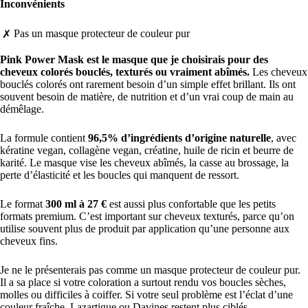
Inconvénients
Pas un masque protecteur de couleur pur
✗
Pink Power Mask est le masque que je choisirais pour des
cheveux colorés bouclés, texturés ou vraiment abîmés.
Les cheveux
bouclés colorés ont rarement besoin d’un simple effet brillant. Ils ont
souvent besoin de matière, de nutrition et d’un vrai coup de main au
démêlage.
La formule contient
96,5% d’ingrédients d’origine naturelle
, avec
kératine vegan, collagène vegan, créatine, huile de ricin et beurre de
karité. Le masque vise les cheveux abîmés, la casse au brossage, la
perte d’élasticité et les boucles qui manquent de ressort.
Le format
300 ml à 27 €
est aussi plus confortable que les petits
formats premium. C’est important sur cheveux texturés, parce qu’on
utilise souvent plus de produit par application qu’une personne aux
cheveux fins.
Je ne le présenterais pas comme un masque protecteur de couleur pur.
Il a sa place si votre coloration a surtout rendu vos boucles sèches,
molles ou difficiles à coiffer. Si votre seul problème est l’éclat d’une
couleur fraîche, Lazartigue ou Davines restent plus ciblés.