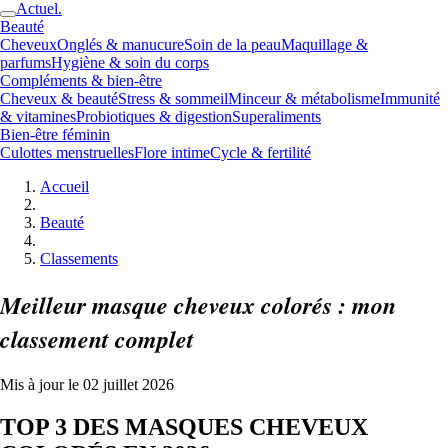
Actuel.
Beauté
Cheveux
Onglés & manucure
Soin de la peau
Maquillage &
parfums
Hygiène & soin du corps
Compléments & bien-être
Cheveux & beauté
Stress & sommeil
Minceur & métabolisme
Immunité
& vitamines
Probiotiques & digestion
Superaliments
Bien-être féminin
Culottes menstruelles
Flore intime
Cycle & fertilité
Accueil
Beauté
Classements
Meilleur masque cheveux colorés : mon
classement complet
Mis à jour le 02 juillet 2026
TOP 3 DES MASQUES CHEVEUX