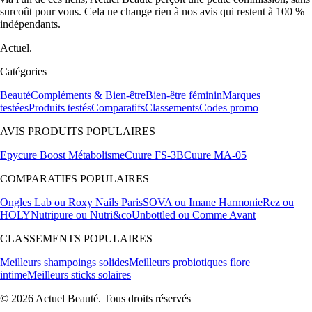
surcoût pour vous. Cela ne change rien à nos avis qui restent à 100 %
indépendants.
Actuel.
Catégories
Beauté
Compléments & Bien-être
Bien-être féminin
Marques
testées
Produits testés
Comparatifs
Classements
Codes promo
AVIS PRODUITS POPULAIRES
Epycure Boost Métabolisme
Cuure FS-3B
Cuure MA-05
COMPARATIFS POPULAIRES
Ongles Lab ou Roxy Nails Paris
SOVA ou Imane Harmonie
Rez ou
HOLY
Nutripure ou Nutri&co
Unbottled ou Comme Avant
CLASSEMENTS POPULAIRES
Meilleurs shampoings solides
Meilleurs probiotiques flore
intime
Meilleurs sticks solaires
© 2026 Actuel Beauté. Tous droits réservés