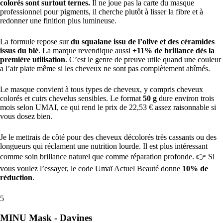
colorés sont surtout ternes.
Il ne joue pas la carte du masque
professionnel pour pigments, il cherche plutôt à lisser la fibre et à
redonner une finition plus lumineuse.
La formule repose sur
du squalane issu de l’olive et des céramides
issus du blé
. La marque revendique aussi
+11% de brillance dès la
première utilisation
. C’est le genre de preuve utile quand une couleur
a l’air plate même si les cheveux ne sont pas complètement abîmés.
Le masque convient à tous types de cheveux, y compris cheveux
colorés et cuirs chevelus sensibles. Le format
50 g
dure environ trois
mois selon UMAI, ce qui rend le prix de 22,53 € assez raisonnable si
vous dosez bien.
Je le mettrais de côté pour des cheveux décolorés très cassants ou des
longueurs qui réclament une nutrition lourde. Il est plus intéressant
comme soin brillance naturel que comme réparation profonde. 👉 Si
vous voulez l’essayer, le code Umaï Actuel Beauté donne
10% de
réduction
.
5
MINU Mask - Davines