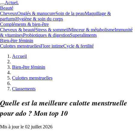
Actuel.
Beauté
Cheveux
Onglés & manucure
Soin de la peau
Maquillage &
parfums
Hygiène & soin du corps
Compléments & bien-être
Cheveux & beauté
Stress & sommeil
Minceur & métabolisme
Immunité
& vitamines
Probiotiques & digestion
Superaliments
Bien-être féminin
Culottes menstruelles
Flore intime
Cycle & fertilité
Accueil
Bien-être féminin
Culottes menstruelles
Classements
Quelle est la meilleure culotte menstruelle
pour ado ? Mon top 10
Mis à jour le 02 juillet 2026