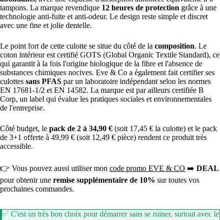
tampons. La marque revendique
12 heures de protection
grâce à une
technologie anti-fuite et anti-odeur. Le design reste simple et discret
avec une fine et jolie dentelle.
Le point fort de cette culotte se situe du côté de la
composition
. Le
coton intérieur est certifié GOTS (Global Organic Textile Standard), ce
qui garantit à la fois l'origine biologique de la fibre et l'absence de
substances chimiques nocives. Eve & Co a également fait certifier ses
culottes
sans PFAS
par un laboratoire indépendant selon les normes
EN 17681-1/2 et EN 14582. La marque est par ailleurs certifiée B
Corp, un label qui évalue les pratiques sociales et environnementales
de l'entreprise.
Côté budget, le
pack de 2 à 34,90 €
(soit 17,45 € la culotte) et le pack
de 3+1 offerte à 49,99 € (soit 12,49 € pièce) rendent ce produit très
accessible.
👉 Vous pouvez aussi utiliser mon
code promo EVE & CO
➡️
DEAL
pour obtenir une
remise supplémentaire de 10%
sur toutes vos
prochaines commandes.
✅ C'est un très bon choix pour démarrer sans se ruiner, surtout avec le