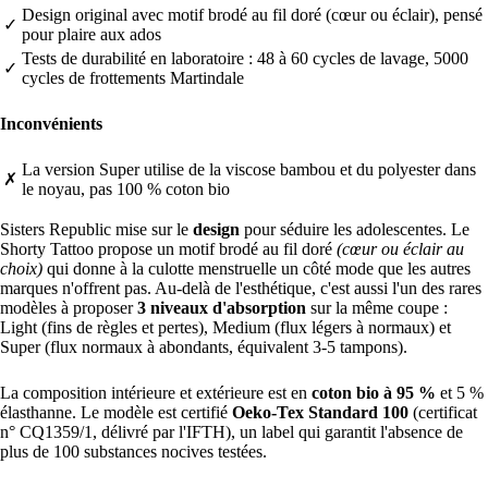
Design original avec motif brodé au fil doré (cœur ou éclair), pensé
✓
pour plaire aux ados
Tests de durabilité en laboratoire : 48 à 60 cycles de lavage, 5000
✓
cycles de frottements Martindale
Inconvénients
La version Super utilise de la viscose bambou et du polyester dans
✗
le noyau, pas 100 % coton bio
Sisters Republic mise sur le
design
pour séduire les adolescentes. Le
Shorty Tattoo propose un motif brodé au fil doré
(cœur ou éclair au
choix)
qui donne à la culotte menstruelle un côté mode que les autres
marques n'offrent pas. Au-delà de l'esthétique, c'est aussi l'un des rares
modèles à proposer
3 niveaux d'absorption
sur la même coupe :
Light (fins de règles et pertes), Medium (flux légers à normaux) et
Super (flux normaux à abondants, équivalent 3-5 tampons).
La composition intérieure et extérieure est en
coton bio à 95 %
et 5 %
élasthanne. Le modèle est certifié
Oeko-Tex Standard 100
(certificat
n° CQ1359/1, délivré par l'IFTH), un label qui garantit l'absence de
plus de 100 substances nocives testées.