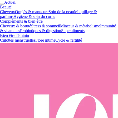
Actuel.
Beauté
Cheveux
Onglés & manucure
Soin de la peau
Maquillage &
parfums
Hygiène & soin du corps
Compléments & bien-être
Cheveux & beauté
Stress & sommeil
Minceur & métabolisme
Immunité
& vitamines
Probiotiques & digestion
Superaliments
Bien-être féminin
Culottes menstruelles
Flore intime
Cycle & fertilité