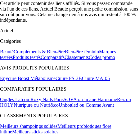
Cet article peut contenir des liens affiliés. Si vous passez commande
via l'un de ces liens, Actuel Beauté perçoit une petite commission, sans
surcoût pour vous. Cela ne change rien à nos avis qui restent à 100 %
indépendants.
Actuel.
Catégories
Beauté
Compléments & Bien-être
Bien-être féminin
Marques
testées
Produits testés
Comparatifs
Classements
Codes promo
AVIS PRODUITS POPULAIRES
Epycure Boost Métabolisme
Cuure FS-3B
Cuure MA-05
COMPARATIFS POPULAIRES
Ongles Lab ou Roxy Nails Paris
SOVA ou Imane Harmonie
Rez ou
HOLY
Nutripure ou Nutri&co
Unbottled ou Comme Avant
CLASSEMENTS POPULAIRES
Meilleurs shampoings solides
Meilleurs probiotiques flore
intime
Meilleurs sticks solaires