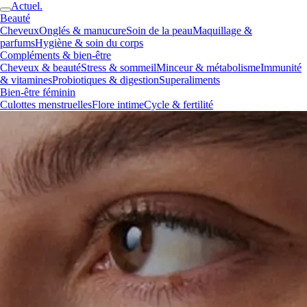
Actuel.
Beauté
Cheveux
Onglés & manucure
Soin de la peau
Maquillage &
parfums
Hygiène & soin du corps
Compléments & bien-être
Cheveux & beauté
Stress & sommeil
Minceur & métabolisme
Immunité
& vitamines
Probiotiques & digestion
Superaliments
Bien-être féminin
Culottes menstruelles
Flore intime
Cycle & fertilité