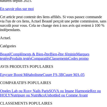
naturels depuis 2025.
En savoir plus sur moi
Cet article peut contenir des liens affiliés. Si vous passez commande
via l'un de ces liens, Actuel Beauté perçoit une petite commission, sans
surcoût pour vous. Cela ne change rien à nos avis qui restent à 100 %
indépendants.
Actuel.
Catégories
Beauté
Compléments & Bien-être
Bien-être féminin
Marques
testées
Produits testés
Comparatifs
Classements
Codes promo
AVIS PRODUITS POPULAIRES
Epycure Boost Métabolisme
Cuure FS-3B
Cuure MA-05
COMPARATIFS POPULAIRES
Ongles Lab ou Roxy Nails Paris
SOVA ou Imane Harmonie
Rez ou
HOLY
Nutripure ou Nutri&co
Unbottled ou Comme Avant
CLASSEMENTS POPULAIRES