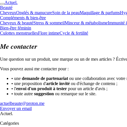
Actuel.
Beauté
Cheveux
Onglés & manucure
Soin de la peau
Maquillage & parfums
Hyg
Compléments & bien-être
Cheveux & beauté
Stress & sommeil
Minceur & métabolisme
Immunité 
Bien-être féminin
Culottes menstruelles
Flore intime
Cycle & fertilité
Me contacter
Une question sur un produit, une marque ou un de mes articles ? Écri
Vous pouvez aussi me contacter pour :
•
une
demande de partenariat
ou une collaboration avec votre
•
une proposition d'
article invité
ou d'échange de contenu ;
•
l'
envoi d'un produit à tester
pour un article d'avis ;
•
toute autre
suggestion
ou remarque sur le site.
actuelbeaute@proton.me
Envoyer un email
Actuel.
Catégories