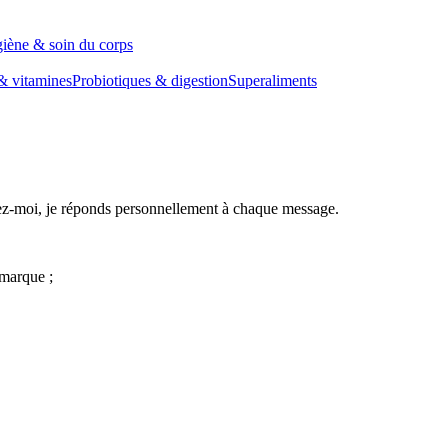
iène & soin du corps
& vitamines
Probiotiques & digestion
Superaliments
vez-moi, je réponds personnellement à chaque message.
 marque ;