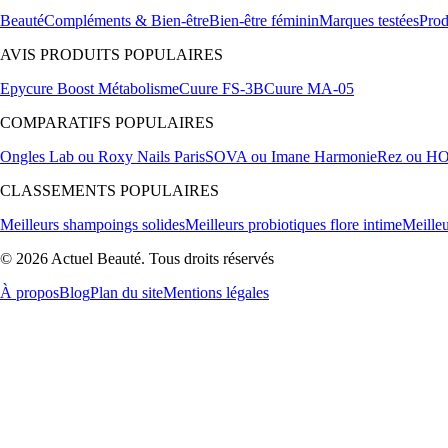
Beauté
Compléments & Bien-être
Bien-être féminin
Marques testées
Prod
AVIS PRODUITS POPULAIRES
Epycure Boost Métabolisme
Cuure FS-3B
Cuure MA-05
COMPARATIFS POPULAIRES
Ongles Lab ou Roxy Nails Paris
SOVA ou Imane Harmonie
Rez ou H
CLASSEMENTS POPULAIRES
Meilleurs shampoings solides
Meilleurs probiotiques flore intime
Meilleu
© 2026 Actuel Beauté. Tous droits réservés
À propos
Blog
Plan du site
Mentions légales