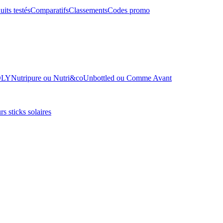
uits testés
Comparatifs
Classements
Codes promo
OLY
Nutripure ou Nutri&co
Unbottled ou Comme Avant
rs sticks solaires