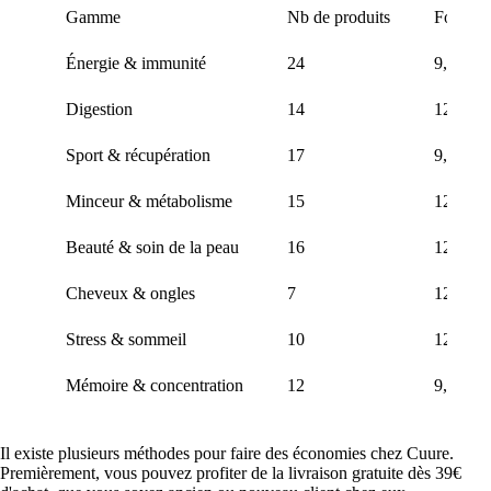
Gamme
Nb de produits
Fourchet
Énergie & immunité
24
9,90 € à
Digestion
14
12,90 €
Sport & récupération
17
9,90 € à
Minceur & métabolisme
15
12,90 €
Beauté & soin de la peau
16
12,90 €
Cheveux & ongles
7
12,90 €
Stress & sommeil
10
12,90 €
Mémoire & concentration
12
9,90 € à
Il existe plusieurs méthodes pour faire des économies chez Cuure.
Premièrement, vous pouvez profiter de la livraison gratuite dès 39€