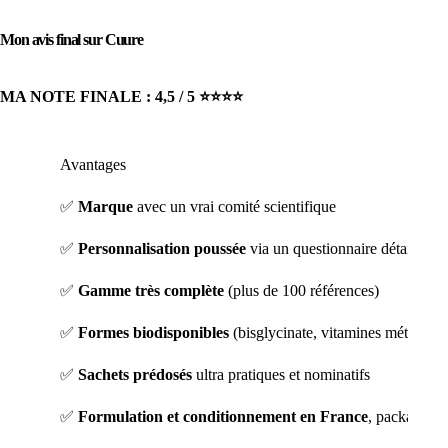
Mon avis final sur Cuure
MA NOTE FINALE : 4,5 / 5 ⭐️⭐️⭐️⭐️
Avantages
✅
Marque
avec un vrai comité scientifique
✅
Personnalisation poussée
via un questionnaire détaillé
✅
Gamme très complète
(plus de 100 références)
✅
Formes biodisponibles
(bisglycinate, vitamines méthylées
✅
Sachets prédosés
ultra pratiques et nominatifs
✅
Formulation et conditionnement en France
, packaging 