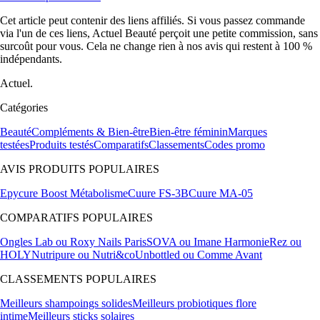
Cet article peut contenir des liens affiliés. Si vous passez commande
via l'un de ces liens, Actuel Beauté perçoit une petite commission, sans
surcoût pour vous. Cela ne change rien à nos avis qui restent à 100 %
indépendants.
Actuel.
Catégories
Beauté
Compléments & Bien-être
Bien-être féminin
Marques
testées
Produits testés
Comparatifs
Classements
Codes promo
AVIS PRODUITS POPULAIRES
Epycure Boost Métabolisme
Cuure FS-3B
Cuure MA-05
COMPARATIFS POPULAIRES
Ongles Lab ou Roxy Nails Paris
SOVA ou Imane Harmonie
Rez ou
HOLY
Nutripure ou Nutri&co
Unbottled ou Comme Avant
CLASSEMENTS POPULAIRES
Meilleurs shampoings solides
Meilleurs probiotiques flore
intime
Meilleurs sticks solaires