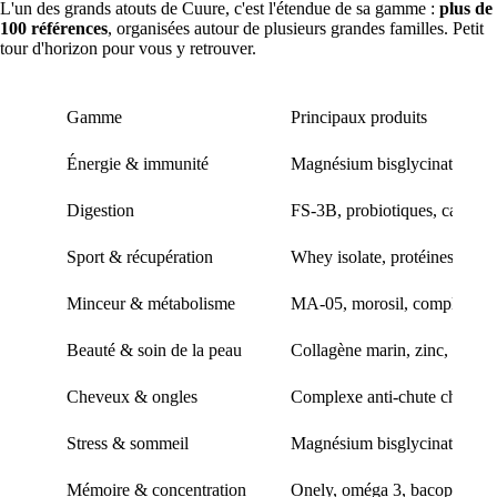
L'un des grands atouts de Cuure, c'est l'étendue de sa gamme :
plus de
100 références
, organisées autour de plusieurs grandes familles. Petit
tour d'horizon pour vous y retrouver.
Gamme
Principaux produits
Énergie & immunité
Magnésium bisglycinate, mult
Digestion
FS-3B, probiotiques, carvi, L
Sport & récupération
Whey isolate, protéines hyd
Minceur & métabolisme
MA-05, morosil, complexe drai
Beauté & soin de la peau
Collagène marin, zinc, acide
Cheveux & ongles
Complexe anti-chute cheveux,
Stress & sommeil
Magnésium bisglycinate, méla
Mémoire & concentration
Onely, oméga 3, bacopa, gin