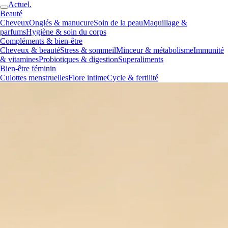
Actuel.
Beauté
Cheveux
Onglés & manucure
Soin de la peau
Maquillage &
parfums
Hygiène & soin du corps
Compléments & bien-être
Cheveux & beauté
Stress & sommeil
Minceur & métabolisme
Immunité
& vitamines
Probiotiques & digestion
Superaliments
Bien-être féminin
Culottes menstruelles
Flore intime
Cycle & fertilité