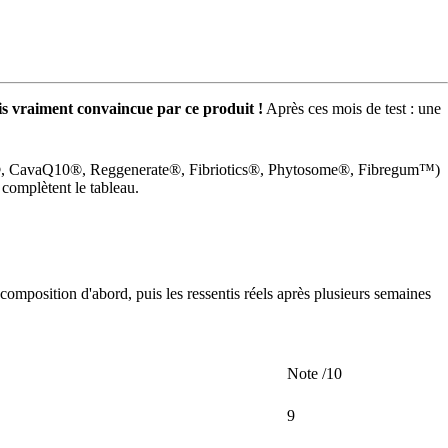
uis vraiment convaincue par ce produit !
Après ces mois de test : une
LECT®, CavaQ10®, Reggenerate®, Fibriotics®, Phytosome®, Fibregum™)
 complètent le tableau.
 composition d'abord, puis les ressentis réels après plusieurs semaines
Note /10
9