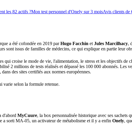
nt les 82 actifs ?
Mon test personnel d'Onely sur 3 mois
Avis clients de 
rque a été cofondée en 2019 par
Hugo Facchin
et
Jules Marcilhacy
, 
s sont issus de familles de médecins, ce qui explique en partie leur obse
s qui croise le mode de vie, l'alimentation, le stress et les objectifs
abilisé 2 millions de tests réalisés et dépassé les 100 000 abonnés. Les 
, dans des sites certifiés aux normes européennes.
 varie selon la formule retenue.
 a d'abord
MyCuure
, la box personnalisée historique avec ses sachets qu
e a sorti MA-05, un activateur de métabolisme et il y a enfin
Onely
, qu