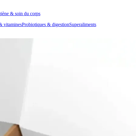
iène & soin du corps
& vitamines
Probiotiques & digestion
Superaliments