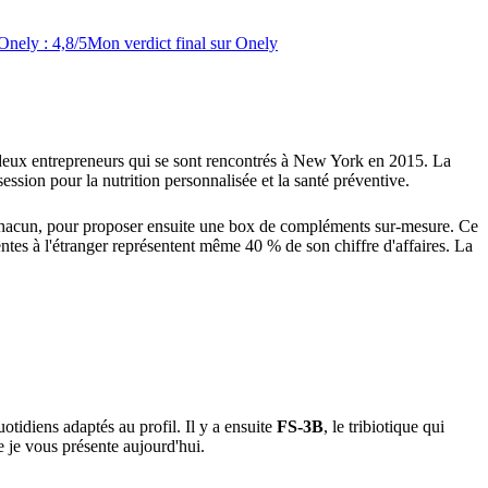
Onely : 4,8/5
Mon verdict final sur Onely
deux entrepreneurs qui se sont rencontrés à New York en 2015. La
ssion pour la nutrition personnalisée et la santé préventive.
 de chacun, pour proposer ensuite une box de compléments sur-mesure. Ce
ventes à l'étranger représentent même 40 % de son chiffre d'affaires. La
otidiens adaptés au profil. Il y a ensuite
FS-3B
, le tribiotique qui
e je vous présente aujourd'hui.