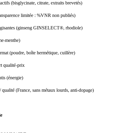
ctifs (bisglycinate, citrate, extraits brevetés)
ansparence limitée : %VNR non publiés)
ergisantes (ginseng GINSELECT®, rhodiole)
e-menthe)
format (poudre, boîte hermétique, cuillère)
rt qualité-prix
ntis (énergie)
/ qualité (France, sans métaux lourds, anti-dopage)
le