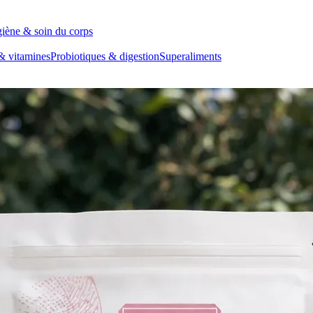
iène & soin du corps
& vitamines
Probiotiques & digestion
Superaliments