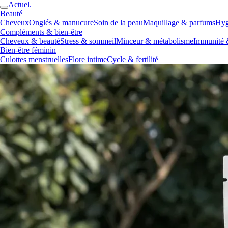
Actuel.
Beauté
Cheveux
Onglés & manucure
Soin de la peau
Maquillage & parfums
Hyg
Compléments & bien-être
Cheveux & beauté
Stress & sommeil
Minceur & métabolisme
Immunité 
Bien-être féminin
Culottes menstruelles
Flore intime
Cycle & fertilité