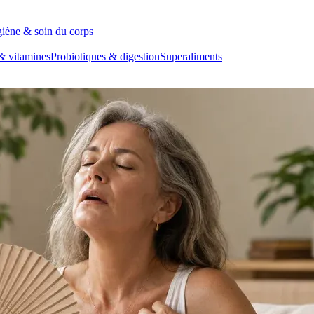
iène & soin du corps
& vitamines
Probiotiques & digestion
Superaliments