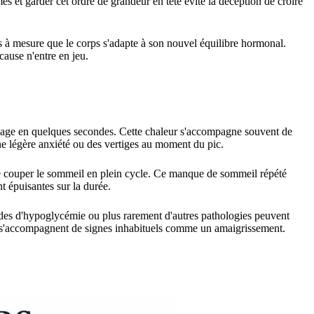
s et garder cet ordre de grandeur en tête évite la déception de croire
s à mesure que le corps s'adapte à son nouvel équilibre hormonal.
cause n'entre en jeu.
visage en quelques secondes. Cette chaleur s'accompagne souvent de
ne légère anxiété ou des vertiges au moment du pic.
t de couper le sommeil en plein cycle. Ce manque de sommeil répété
nt épuisantes sur la durée.
odes d'hypoglycémie ou plus rarement d'autres pathologies peuvent
ou s'accompagnent de signes inhabituels comme un amaigrissement.