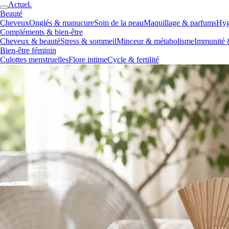
Actuel.
Beauté
Cheveux
Onglés & manucure
Soin de la peau
Maquillage & parfums
Hyg
Compléments & bien-être
Cheveux & beauté
Stress & sommeil
Minceur & métabolisme
Immunité 
Bien-être féminin
Culottes menstruelles
Flore intime
Cycle & fertilité