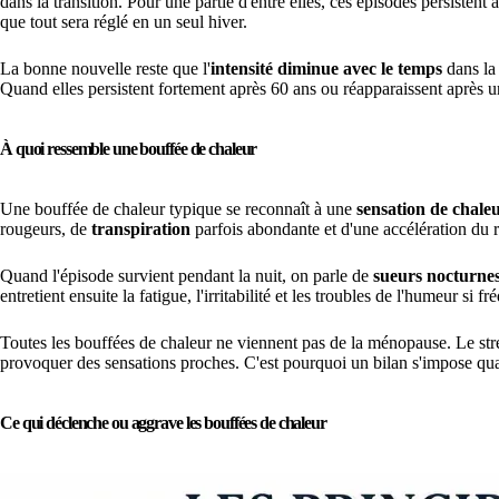
dans la transition. Pour une partie d'entre elles, ces épisodes persistent
que tout sera réglé en un seul hiver.
La bonne nouvelle reste que l'
intensité diminue avec le temps
dans la 
Quand elles persistent fortement après 60 ans ou réapparaissent après u
À quoi ressemble une bouffée de chaleur
Une bouffée de chaleur typique se reconnaît à une
sensation de chaleu
rougeurs, de
transpiration
parfois abondante et d'une accélération du 
Quand l'épisode survient pendant la nuit, on parle de
sueurs nocturne
entretient ensuite la fatigue, l'irritabilité et les troubles de l'humeur s
Toutes les bouffées de chaleur ne viennent pas de la ménopause. Le str
provoquer des sensations proches. C'est pourquoi un bilan s'impose qu
Ce qui déclenche ou aggrave les bouffées de chaleur