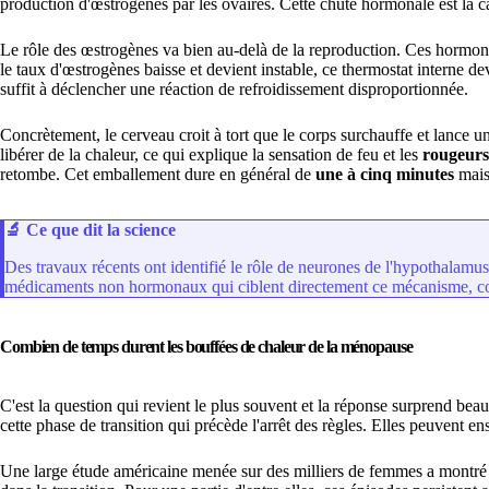
production d'œstrogènes par les ovaires. Cette chute hormonale est la 
Le rôle des œstrogènes va bien au-delà de la reproduction. Ces hormon
le taux d'œstrogènes baisse et devient instable, ce thermostat interne de
suffit à déclencher une réaction de refroidissement disproportionnée.
Concrètement, le cerveau croit à tort que le corps surchauffe et lance 
libérer de la chaleur, ce qui explique la sensation de feu et les
rougeurs
retombe. Cet emballement dure en général de
une à cinq minutes
mais 
🔬
Ce que dit la science
Des travaux récents ont identifié le rôle de neurones de l'hypothalam
médicaments non hormonaux qui ciblent directement ce mécanisme, 
Combien de temps durent les bouffées de chaleur de la ménopause
C'est la question qui revient le plus souvent et la réponse surprend 
cette phase de transition qui précède l'arrêt des règles. Elles peuvent 
Une large étude américaine menée sur des milliers de femmes a mont