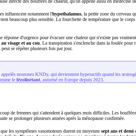
cause directe des bouffées de chaleur, qu'on appelle aussi en médecine
es influencent notamment l'
hypothalamus
, la petite zone du cerveau 
vient beaucoup plus sensible. La fourchette de température que le corps to
une réponse d'urgence pour évacuer une chaleur qui n'existe pas vraimen
 au visage et au cou
. La transpiration s'enclenche dans la foulée pour 
peut se répéter plusieurs fois par jour.
us appelés neurones KNDy, qui deviennent hyperactifs quand les œstrog
comme le
fézolinétant
, autorisé en Europe depuis 2023.
beaucoup de femmes qui s'attendent à quelques mois difficiles. Les bou
ensuite se prolonger plusieurs années après la ménopause confirmée.
ré que les symptômes vasomoteurs durent en moyenne
sept ans et demi
e