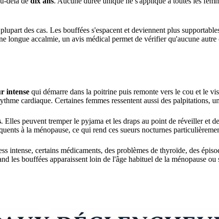
 au-delà de
dix ans
. Aucune durée unique ne s'applique à toutes les femme
plupart des cas. Les bouffées s'espacent et deviennent plus supportable
ne longue accalmie, un avis médical permet de vérifier qu'aucune autre 
r intense
qui démarre dans la poitrine puis remonte vers le cou et le 
rythme cardiaque. Certaines femmes ressentent aussi des palpitations, u
s
. Elles peuvent tremper le pyjama et les draps au point de réveiller e
i fréquents à la ménopause, ce qui rend ces sueurs nocturnes particulièreme
ess intense, certains médicaments, des problèmes de thyroïde, des épis
and les bouffées apparaissent loin de l'âge habituel de la ménopause 