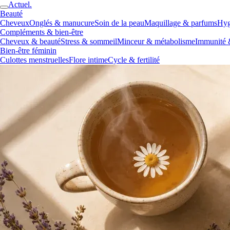
Actuel.
Beauté
Cheveux
Onglés & manucure
Soin de la peau
Maquillage & parfums
Hyg
Compléments & bien-être
Cheveux & beauté
Stress & sommeil
Minceur & métabolisme
Immunité 
Bien-être féminin
Culottes menstruelles
Flore intime
Cycle & fertilité