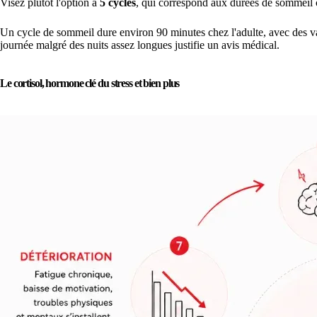
Visez plutôt l'option à
5 cycles
, qui correspond aux durées de sommeil c
Un cycle de sommeil dure environ 90 minutes chez l'adulte, avec des var
journée malgré des nuits assez longues justifie un avis médical.
Le cortisol, hormone clé du stress et bien plus