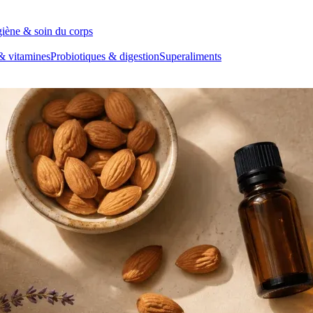
iène & soin du corps
& vitamines
Probiotiques & digestion
Superaliments