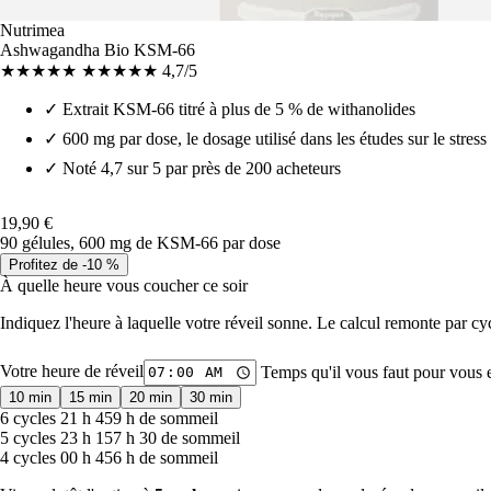
Nutrimea
Ashwagandha Bio KSM-66
★★★★★
★★★★★
4,7/5
✓
Extrait KSM-66 titré à plus de 5 % de withanolides
✓
600 mg par dose, le dosage utilisé dans les études sur le stress
✓
Noté 4,7 sur 5 par près de 200 acheteurs
19,90 €
90 gélules, 600 mg de KSM-66 par dose
Profitez de -10 %
À quelle heure vous coucher ce soir
Indiquez l'heure à laquelle votre réveil sonne. Le calcul remonte par c
Votre heure de réveil
Temps qu'il vous faut pour vous 
10 min
15 min
20 min
30 min
6 cycles
21 h 45
9 h de sommeil
5 cycles
23 h 15
7 h 30 de sommeil
4 cycles
00 h 45
6 h de sommeil