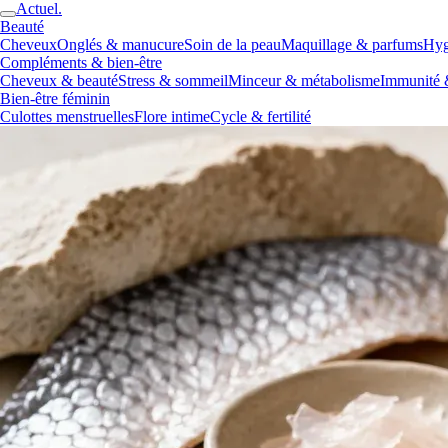
Actuel.
Beauté
Cheveux
Onglés & manucure
Soin de la peau
Maquillage & parfums
Hyg
Compléments & bien-être
Cheveux & beauté
Stress & sommeil
Minceur & métabolisme
Immunité 
Bien-être féminin
Culottes menstruelles
Flore intime
Cycle & fertilité