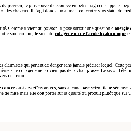
s de poisson
, le plus souvent découpée en petits fragments appelés pep
u les cheveux. Il s'agit donc d'un aliment concentré sans statut de médi
urité. Comme il vient du poisson, il pose surtout une question d'
allergie
 autre soin courant, le sujet du
collagène ou de l'acide hyaluronique
éc
res alarmistes qui parlent de danger sans jamais préciser lequel. Cette 
 même si le collagène ne provient pas de la chair grasse. Le second élé
nvers ce rayon.
de
cancer
ou à des effets graves, sans aucune base scientifique sérieuse
 de mise mais elle doit porter sur la qualité du produit plutôt que sur 