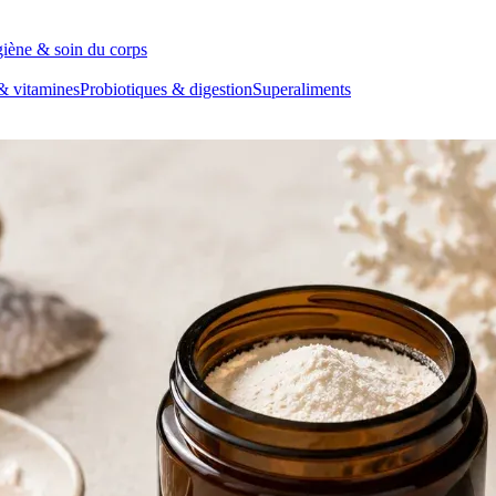
iène & soin du corps
& vitamines
Probiotiques & digestion
Superaliments