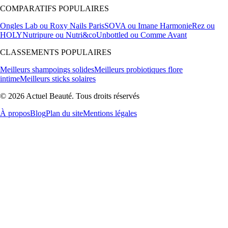
COMPARATIFS POPULAIRES
Ongles Lab ou Roxy Nails Paris
SOVA ou Imane Harmonie
Rez ou
HOLY
Nutripure ou Nutri&co
Unbottled ou Comme Avant
CLASSEMENTS POPULAIRES
Meilleurs shampoings solides
Meilleurs probiotiques flore
intime
Meilleurs sticks solaires
© 2026 Actuel Beauté. Tous droits réservés
À propos
Blog
Plan du site
Mentions légales