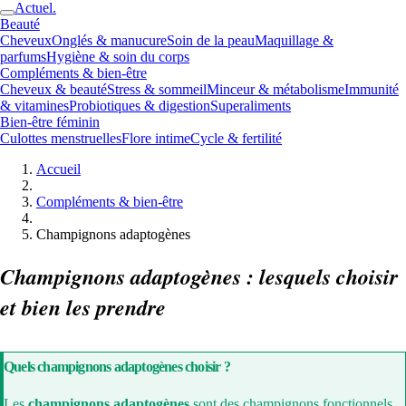
Actuel.
Beauté
Cheveux
Onglés & manucure
Soin de la peau
Maquillage &
parfums
Hygiène & soin du corps
Compléments & bien-être
Cheveux & beauté
Stress & sommeil
Minceur & métabolisme
Immunité
& vitamines
Probiotiques & digestion
Superaliments
Bien-être féminin
Culottes menstruelles
Flore intime
Cycle & fertilité
Accueil
Compléments & bien-être
Champignons adaptogènes
Champignons adaptogènes : lesquels choisir
et bien les prendre
Quels champignons adaptogènes choisir ?
Les
champignons adaptogènes
sont des champignons fonctionnels