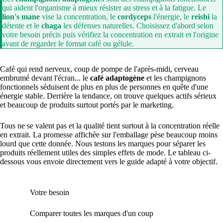
qui aident l'organisme à mieux résister au stress et à la fatigue. Le
lion's mane
vise la concentration, le
cordyceps
l'énergie, le
reishi
la
détente et le
chaga
les défenses naturelles. Choisissez d'abord selon
votre besoin précis puis vérifiez la concentration en extrait et l'origine
avant de regarder le format café ou gélule.
Café qui rend nerveux, coup de pompe de l'après-midi, cerveau
embrumé devant l'écran... le
café adaptogène
et les champignons
fonctionnels séduisent de plus en plus de personnes en quête d'une
énergie stable. Derrière la tendance, on trouve quelques actifs sérieux
et beaucoup de produits surtout portés par le marketing.
Tous ne se valent pas et la qualité tient surtout à la concentration réelle
en extrait. La promesse affichée sur l'emballage pèse beaucoup moins
lourd que cette donnée. Nous testons les marques pour séparer les
produits réellement utiles des simples effets de mode. Le tableau ci-
dessous vous envoie directement vers le guide adapté à votre objectif.
Votre besoin
Où a
Comparer toutes les marques d'un coup
Not