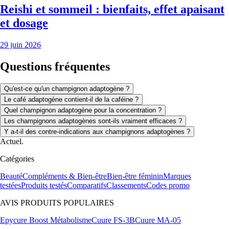
Reishi et sommeil : bienfaits, effet apaisant
et dosage
29 juin 2026
Questions fréquentes
Qu'est-ce qu'un champignon adaptogène ?
Le café adaptogène contient-il de la caféine ?
Quel champignon adaptogène pour la concentration ?
Les champignons adaptogènes sont-ils vraiment efficaces ?
Y a-t-il des contre-indications aux champignons adaptogènes ?
Actuel.
Catégories
Beauté
Compléments & Bien-être
Bien-être féminin
Marques
testées
Produits testés
Comparatifs
Classements
Codes promo
AVIS PRODUITS POPULAIRES
Epycure Boost Métabolisme
Cuure FS-3B
Cuure MA-05